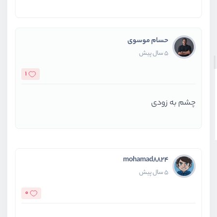
حسام موسوی
5 سال پیش
1
چشم به زودی
mohamad8824
5 سال پیش
0