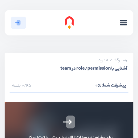
بخش سوم
احراز هویت با fortify
بخش چهارم
احراز هویت با jetstream
jetstream چیست؟
ویدیو آموزشی
03:55
برگشت به دوره
آشنایی با role/permission در team
آیا باید از jetstream استفاده کنیم؟
ویدیو آموزشی
04:32
پیشرفت شما:
٪0
0/45 جلسه
پیاده سازی jetstream در پروژه
ویدیو آموزشی
07:33
نقاط مشترک fortify و jetstream
ویدیو آموزشی
09:50
برای مشاهده دوره ابتدا لازمه وارد بشی یا ثبت‌نام کنی