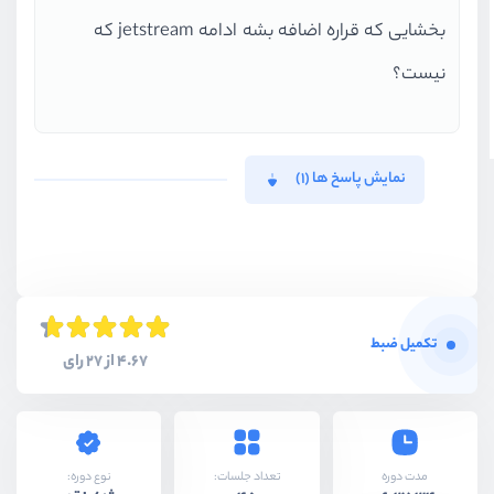
بخشایی که قراره اضافه بشه ادامه jetstream که
نیست؟
نمایش پاسخ ها (1)
تکمیل ضبط
4.67 از 27 رای
نوع دوره:
مدت دوره
تعداد جلسات: