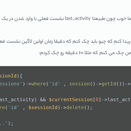
ا کنم که چیو باید چک کنم که دقیقا زمان اولین لاگین نشست فعلی ر
 مثلا ۶۰ دقیقه رو چک کردم:
sionId
)
{
essions'
)->
where
(
'id'
 , 
session
()->
getId
())->
ast_activity) && 
$currentSession
[
0
]->last_act
re
(
'id'
 , 
$sessionId
)->
delete
();
);
'به دلیل مسائل 