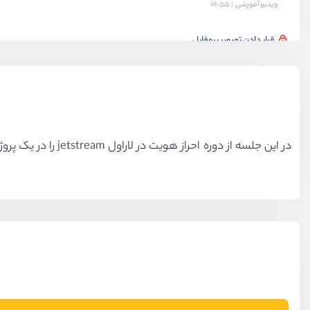
ویدیو آموزشی
06:55
قرار دادن تصویر پروفایل
ویدیو آموزشی
05:50
داشتن قابلیت تیم در jetstream
ویدیو آموزشی
10:51
در این جلسه از دوره احراز هویت در لاراول jetstream را در یک پروژه لاراول پیاده سازی می کنم تا با روند پیاده کردن این پکیج در پروژه لاراول آشنا شوید.
آشنایی با روند کار team
ویدیو آموزشی
11:32
آشنایی با روند کار team - بخش دوم
ویدیو آموزشی
14:00
آشنایی با role/permission در team
ویدیو آموزشی
09:04