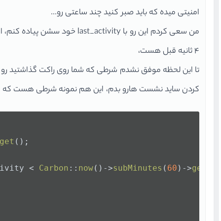
امنیتی میده که باید صبر کنید چند ساعتی رو...
۴ ثانیه قبل هست،
تا این لحظه موفق نشدم شرطی که شما روی راکت گذاشتید رو پید
کردن ساید نشست هارو بدم، این هم نمونه شرطی هست که من چک می کنم که
get
();
ivity < 
Carbon
::
now
()->
subMinutes
(
60
)->
getTi