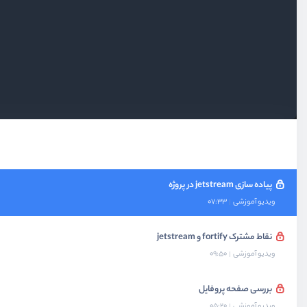
بخش سوم
احراز هویت با fortify
بخش چهارم
احراز هویت با jetstream
jetstream چیست؟
ویدیو آموزشی
03:55
آیا باید از jetstream استفاده کنیم؟
ویدیو آموزشی
04:32
پیاده سازی jetstream در پروژه
ویدیو آموزشی
07:33
نقاط مشترک fortify و jetstream
ویدیو آموزشی
09:50
بررسی صفحه پروفایل
ویدیو آموزشی
05:20