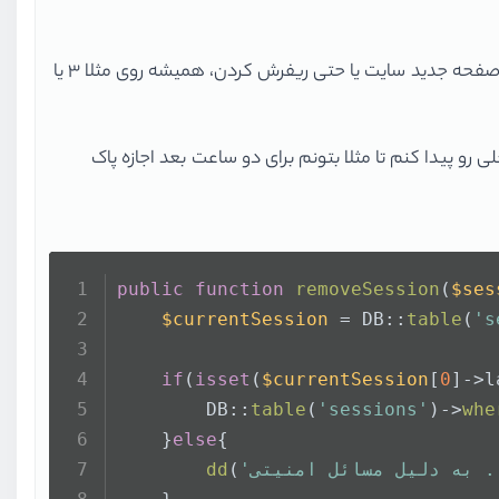
من سعی کردم این رو با last_activity خود سشن پیاده کنم، اما خوب چون طبیعتا last_activity نشست فعلی با وارد شدن در یک صفحه جدید سایت یا حتی ریفرش کردن، همیشه روی مثلا ۳ یا
و پیدا کنم تا مثلا بتونم برای دو ساعت بعد اجازه پاک
public
function
removeSession
(
$ses
$currentSession
 = DB::
table
(
's
if
(
isset
(
$currentSession
[
0
]->l
        DB::
table
(
'sessions'
)->
whe
    }
else
{
امنیتی ...'
(
dd