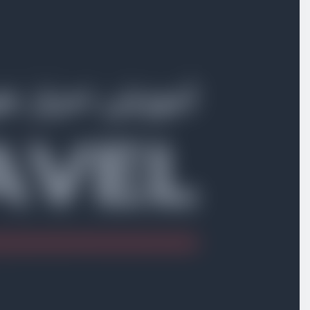
بخش اول
معرفی
بخش دوم
احراز هویت با laravel breeze