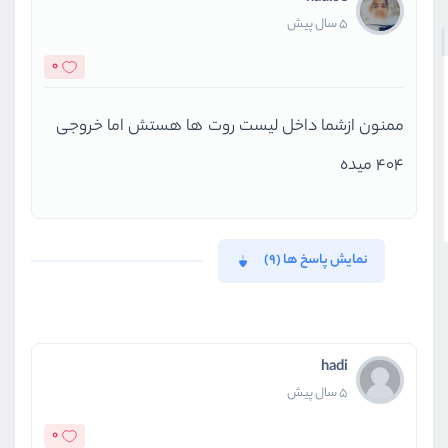
5 سال پیش
0
ممنون ازشما داخل لیست روت ها هستش اما خروجی
404 میده
نمایش پاسخ ها (9)
hadi
5 سال پیش
0