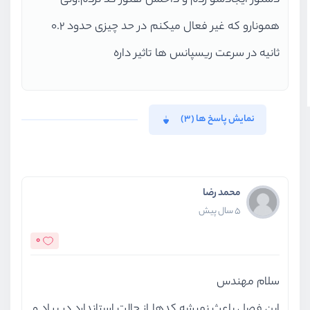
دستور ایجادشو زدم و داخلش هنوز کد نزدم.ولی
همونارو که غیر فعال میکنم در حد چیزی حدود ۰.۲
ثانیه در سرعت ریسپانس ها تاثیر داره
نمایش پاسخ ها (3)
محمد رضا
5 سال پیش
0
سلام مهندس
این فصل باعث نمیشه کدها از حالت استاندارد در بیاد و