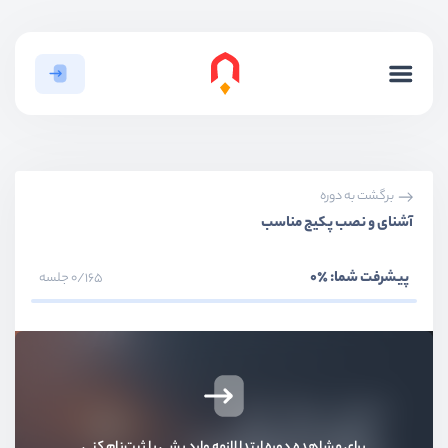
بخش ششم
مفاهیم هسته لاراول
بخش هفتم
پنل مدیریت
بخش هشتم
تغییر ورژن لاراول
برگشت به دوره
بخش نهم
سیستم اجازه دسترسی
آشنای و نصب پکیج مناسب
بخش دهم
سیستم احرازهویت با شماره موبایل
پیشرفت شما:
٪0
0/165 جلسه
بخش یازدهم
محصولات، نظرات، دسته‌بندی‌ها و ویژگی‌ها
بخش دوازدهم
سبد خرید و پرداخت
بخش سیزدهم
آپلود فایل و تصاویر
برای مشاهده دوره ابتدا لازمه وارد بشی یا ثبت‌نام کنی