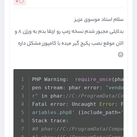
0
سلام استاد موسوی عزیز
بدلایلی مجبور شدم نسخه زمپ رو ارتقا بدم به ورژن 8 و
الان موقع نصب پکیج گیر میده با کامپوزر مشکل داره
😑
PHP Warning:  
require_once
(phar:
//
pen stream: phar error: 
"vendor/sy
r"
 in phar:
//C:/ProgramData/Compos
Fatal error: Uncaught 
Error
: Faile
ariables.php8'
 (include_path=
'\xam
Stack trace:
#0 phar://C:/ProgramData/ComposerS