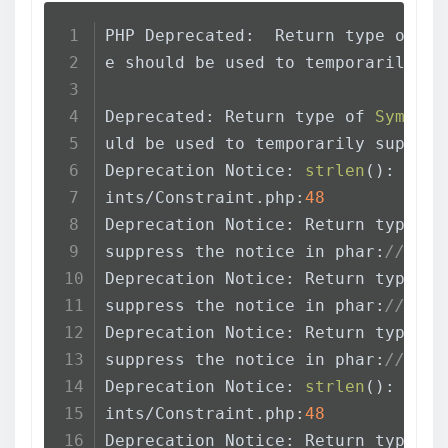
PHP Deprecated:  Return type of 
Sy
e should be used to temporarily su
Deprecated: Return type of 
Symfony
uld be used to temporarily suppres
Deprecation Notice: 
strlen
(): Pass
ints/Constraint.php:
48
Deprecation Notice: Return type of
suppress the notice in phar:
//C:/P
Deprecation Notice: Return type of
suppress the notice in phar:
//C:/P
Deprecation Notice: Return type of
suppress the notice in phar:
//C:/P
Deprecation Notice: 
strlen
(): Pass
ints/Constraint.php:
48
Deprecation Notice: Return type of