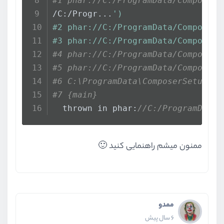
#1 phar://C:/ProgramData/ComposerS
/C:/Progr...
')
#2 phar://C:/ProgramData/ComposerS
#3 phar://C:/ProgramData/ComposerS
#4 phar://C:/ProgramData/ComposerS
#5 phar://C:/ProgramData/ComposerS
#6 C:\ProgramData\ComposerSetup\bi
#7 {main}
  thrown in phar:
//C:/ProgramData/
ممنون میشم راهنمایی کنید 🙂
ممدو
6 سال پیش