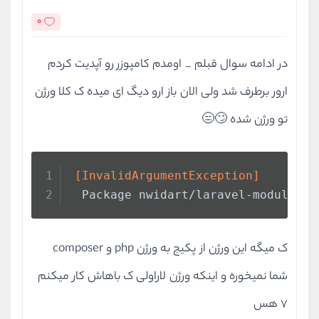
0
در ادامه سوال قبلم _ اومدم کامپوزر رو آپدیت کردم
ارور برطرف شد ولی الان باز ارو دیگ ای میده ک کلا ورژن
تو ورژن شده 🙄😑
[InvalidArgumentException]
  Package nwidart/laravel-modules a
ک میگه این ورژن از پکیج به ورژن php و composer
شما نمیخوره و اینکه ورژن لاراولی ک باهاش کار میکنم
7 هس