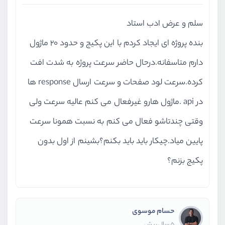
سلم و عرض ادب استاد
بنده پروژه ای ایجاد کردم با این پکیج و حدود 20 ماژول
دارم متاسفانه.درحال حاضر سرعت پروژه به شدت افت
کرده.سرعت لود صفحات و سرعت ارسال response ها
در api .ماژول هارو غیرفعال می کنم عالیه سرعت ولی
وقتی چندتاشو فعال می کنم به نسبت همونا سرعت
پایین میاد.چیکار باید باید بکنم؟بشینم از اول بدون
پکیج بزنم؟
حسام موسوی
5 سال پیش