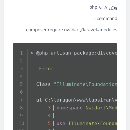
ورژن php 8.1.7
command :
composer require nwidart/laravel-modules
> @php artisan package:discover --
Error
  Class 
"Illuminate\Foundation\Con
  at C:\laragon\www\tapsiran\vendo
3
▕ 
namespace
Nwidart
\
Modules
4
▕
5
▕ 
use
Illuminate
\
Foundation