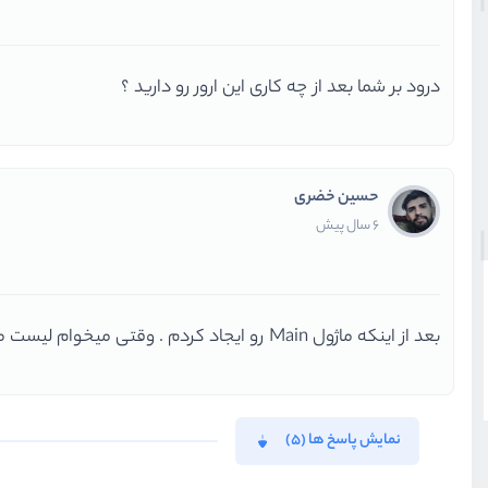
درود بر شما بعد از چه کاری این ارور رو دارید ؟
حسین خضری
6 سال پیش
بعد از اینکه ماژول Main رو ایجاد کردم . وقتی میخوام لیست ماژول ها رو ببینم دیگه ارور میده
نمایش پاسخ ها (5)