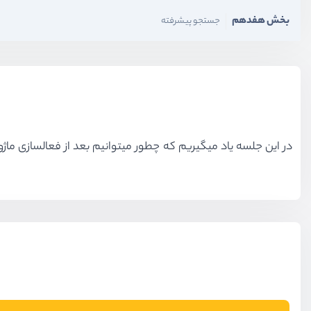
بخش هفدهم
جستجو پیشرفته
در این جلسه یاد میگیریم که چطور میتوانیم بعد از فعالسازی ماژول یک آیتم به sidebar پنل مدیریت پروژه لاراولی خود اضافه کنیم این کا