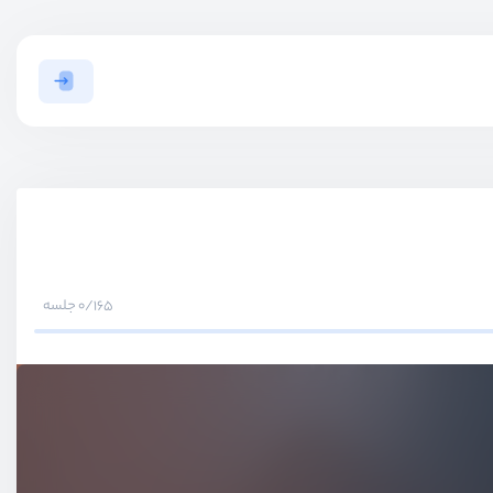
0/165 جلسه