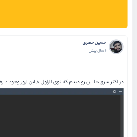
حسین خضری
6 سال پیش
در اکثر سرچ ها این رو دیدم که توی لاراول ۸ این ارور وجود داره؟؟