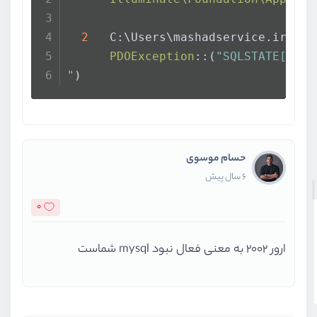
2
   C:\Users\mashadservice.ir\Des
PDOException
::(
"SQLSTATE[HY00
"
)
حسام موسوی
6 سال پیش
0
ارور 2002 به معنی فعال نبود mysql شماست