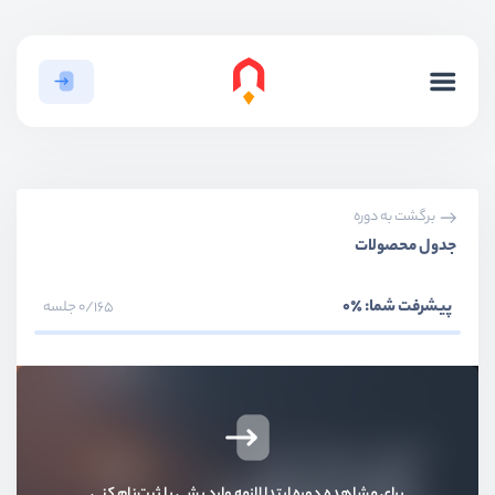
بخش اول
مقدمات
بخش دوم
سیستم عضویت و ورود
بخش سوم
احرازهویت دو مرحله‌ای
برگشت به دوره
بخش چهارم
ری‌کپچا گوگل
جدول محصولات
بخش پنجم
سیستم اطلاع رسانی - Notification
پیشرفت شما:
٪0
0/165 جلسه
بخش ششم
مفاهیم هسته لاراول
بخش هفتم
پنل مدیریت
بخش هشتم
تغییر ورژن لاراول
برای مشاهده دوره ابتدا لازمه وارد بشی یا ثبت‌نام کنی