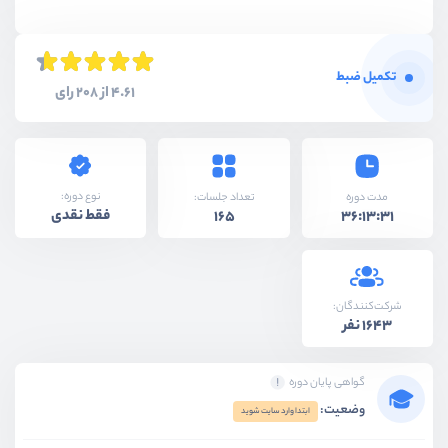
تکمیل ضبط
4.61 از 208 رای
نوع دوره:
مدت دوره
تعداد جلسات:
فقط نقدی
165
36:13:31
شرکت‌کنندگان:
1643 نفر
گواهی پایان دوره
وضعیت:
ابتدا وارد سایت شوید