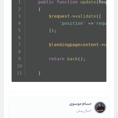
public
function
update
(
Request
    {
$request
->
validate
([
'position'
 =>
'required
        ]);
$landingpagecontent
->
updat
return
back
();
    }
حسام موسوی
2 سال پیش