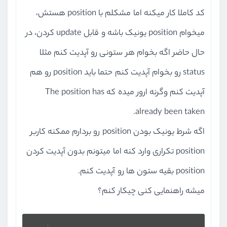
رابطه در جدول pivot
کد کاملا کار میکنه اما مشکلم با position هستش،
ویدیو آموزشی
07:16
میخوام position یونیک باشه و قابل update کردن، در
بخش دوازدهم
سبد خرید و پرداخت
حال حاضر اگه بخوام هر ستونی رو آپدیت کنم مثلا
status رو بخوام آپدیت کنم حتما باید position رو هم
بخش سیزدهم
آپلود فایل و تصاویر
آپدیت کنم وگرنه ارور میده که The position has
بخش چهاردهم
سئو
already been taken.
بخش پانزدهم
ماژولار کردن پروژه
اگه شرط یونیک بودن position رو بردارم ممکنه کاربر
position تکراری وارد کنه اما میتونم بدون آپدیت کردن
بخش شانزدهم
آپلود بر روی سرور
position بقیه ستون ها رو آپدیت کنم.
بخش هفدهم
جستجو پیشرفته
میشه راهنمایی کنی چیکار کنم؟