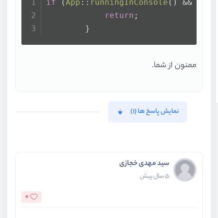
if
 (
App
::
runningInConsole
() && !
App
return
;
        }
ممنون از شما.
نمایش پاسخ ها (1)
سید مهدی خجازی
5 سال پیش
0