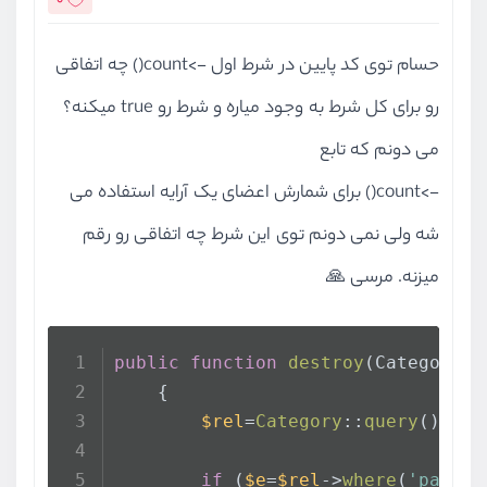
0
     * @return void
     */
حسام توی کد پایین در شرط اول ->count() چه اتفاقی
    public function 
down
()
    {
رو برای کل شرط به وجود میاره و شرط رو true میکنه؟
        Schema::
dropIfExists
(
'cate
می دونم که تابع
        Schema::
dropIfExists
(
'cate
    }
->count() برای شمارش اعضای یک آرایه استفاده می
};
شه ولی نمی دونم توی این شرط چه اتفاقی رو رقم
میزنه. مرسی 🙏
public
function
destroy
(
Category 
$
    {
$rel
=
Category
::
query
();
if
 (
$e
=
$rel
->
where
(
'parent