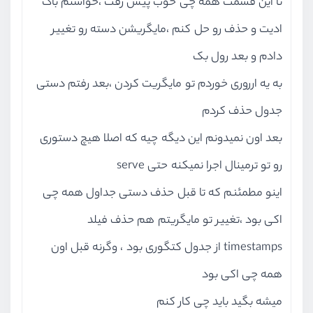
تا این قسمت همه چی خوب پیش رفت ،خواستم باگ
ادیت و حذف رو حل کنم ،مایگریشن دسته رو تغییر
دادم و بعد رول بک
به یه ارروری خوردم تو مایگریت کردن ،بعد رفتم دستی
جدول حذف کردم
بعد اون نمیدونم این دیگه چیه که اصلا هیچ دستوری
رو تو ترمینال اجرا نمیکنه حتی serve
اینو مطمئنم که تا قبل حذف دستی جداول همه چی
اکی بود ،تغییر تو مایگریتم هم حذف فیلد
timestamps از جدول کتگوری بود ، وگرنه قبل اون
همه چی اکی بود
میشه بگید باید چی کار کنم