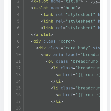
<
 - داشبورد
>
"title"
=
name
x-slot
<
<
x-slot
name
=
"head"
>
<
link
rel
=
"stylesheet"
href
=
<
link
rel
=
"stylesheet"
href
=
<
link
rel
=
"stylesheet"
href
=
</
x-slot
>
<
div
class
=
"card"
>
<
div
class
=
"card-body"
style
=
"
<
nav
aria-label
=
"breadcrumb"
<
ol
class
=
"breadcrumb brea
<
li
class
=
"breadcrumb-it
<
a
href
=
"{{ route('adm
</
li
>
<
li
class
=
"breadcrumb-it
<
a
href
=
"{{ route('cat
</
li
>