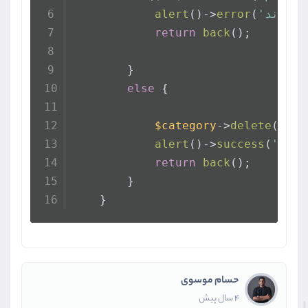
alert
()->
error
(
return
back
();
        }
else
 {
$category
->
delete
();
alert
()->
success
(
return
back
();
        }
    }
حسام موسوی
4 سال پیش