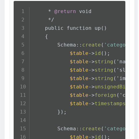
protected
static
function
newF
</
div
>
     * 
@return
 void
    {
<
div
class
=
"
     */
return
 \Modules\Product\Da
<
button
    public function up()
    }
</
div
>
    {
}
</
form
>
        Schema::
create
(
'categories
</
div
>
$table
->
id
();
</
div
>
$table
->
string
('name')
</
div
>
$table
->
string
('slug')
</
div
>
$table
->
string
('image'
</
div
>
$table
->
unsignedBigInt
</
div
>
$table
->
foreign
('categ
$table
->
timestamps
();
<
x-slot
name
=
"script1"
>
        });
<
script
src
=
"{{ asset('dashb
<
script
src
=
"{{ asset('dashb
        Schema::
create
(
'category_p
<
script
src
=
"{{ asset('dashb
$table
->
id
();