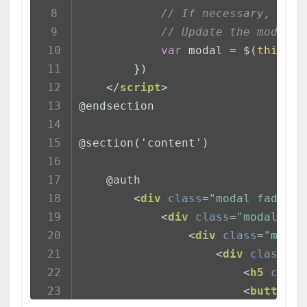
// If necessary, you 
// Update the modal's
var
 modal = $(
this
)
        })
</
script
>
@endsection
@section('content')
    @auth
<
div
class
=
"modal fade"
i
<
div
class
=
"modal-dia
<
div
class
=
"modal
<
div
class
=
"m
<
h5
class
<
button
t