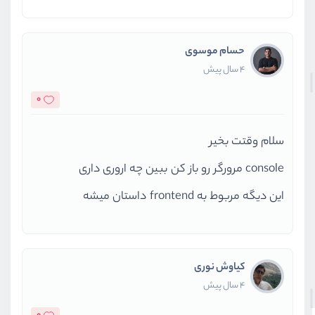
<
span
</
button
>
</
div
>
حسام موسوی
<
form
action
=
4 سال پیش
                        @csrf
<
div
clas
0
<
inpu
<
inpu
سلام وقتت بخیر
<
inpu
console مرورگر رو باز کن ببین چه اروری داری
<
div
این دیگه مربوط به frontend داستان میشه
<
<
</
div
کیاوش نوری
</
div
>
4 سال پیش
<
div
clas
<
butt