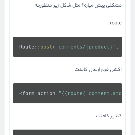
مشکلی پیش میاره؟ مثل شکل زیر منظورمه
route :
Route::
post
(
'comments/{product}'
, [App
اکشن فرم ارسال کامنت
<form action=
"{{route('comment.store',
کنترلر کامنت