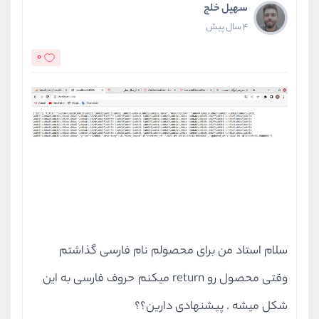
سهیل خلج
                {{--             
4 سال پیش
                {{--             
0
                {{--             
                {{--             
                {{--             
</
div
>
</
div
>
</
div
>
@endsection
سلام استاد من برای محصولم نام فارسی گذاشتم
وقتی محصول رو return میکنم حروف فارسی به این
شکل میشه . پیشنهادی دارین؟؟