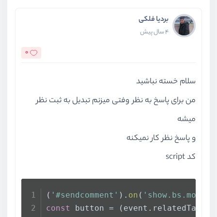
بردیا فلکی
4 سال پیش
0
سلام خسته نباشید
من برای پاسخ به نظر وفتی میزنم تبدیل به ثبت نظر
میشه
و پاسخ نظر کار نمیکنه
کد script
(
'#sendcomment'
).
on
(
'show.bs.modal'
const
 button = (event.
relatedTarget