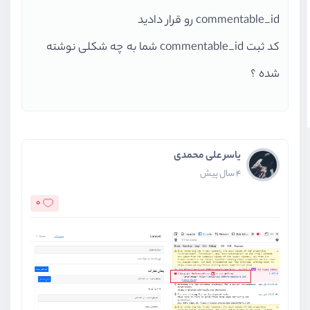
commentable_id رو قرار دادید
کد ثبت commentable_id شما به چه شکلی نوشته
شده ؟
یاسر علی محمدی
4 سال پیش
0