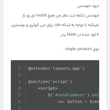
درود مهندس
مهندس دکمه ثبت نظر من هیچ modal ای رو باز
نمیکنه با توجه به اینکه cdn برای جی کوئری و بوتسترپ
4 لود شده در blade پدر
توی single-product :
@extends('layouts.app')
@section('script')
<
script
>
        $(
'#sendComment'
).
on
(
'sho
var
 button = $(event.