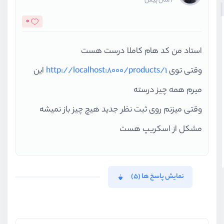
4 سال پیش
                {{--             
                {{--             
0
                {{--             
                {{--             
استاد من کد هام کاملا درست هست
                {{--             
وقتی توی
http://localhost:8000/products/1
این
                {{--             
میرم همه چیز درسته
وقتی میزنم روی ثبت نظر جدید هیچ چیز باز نمیشه
                {{--             
مشکل از اسکریپ هست
                {{--             
                {{--             
                {{--             
نمایش پاسخ ها (5)
                {{--             
                {{--             
                {{--             