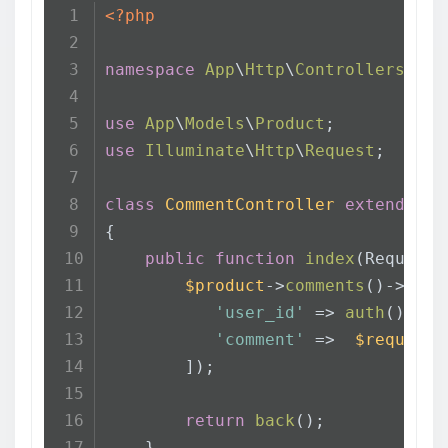
<?php
namespace
App
\
Http
\
Controllers
;
use
App
\
Models
\
Product
;
use
Illuminate
\
Http
\
Request
;
class
CommentController
extends
Co
{
public
function
index
(
Request 
$product
->
comments
()->
crea
'user_id'
 => 
auth
()->
us
'comment'
 =>  
$request
-
        ]);
return
back
();
    }