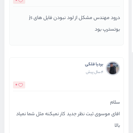
0
<
butt
</
div
>
درود مهندس مشکل از لود نبودن فایل های js
</
form
>
</
div
>
بوتسترپ بود
</
div
>
</
div
>
    @endauth
بردیا فلکی
<
div
class
=
"container"
>
4 سال پیش
<
div
class
=
"row justify-c
0
<
div
class
=
"col-md-12
<
div
class
=
"card"
<
div
class
=
"c
سلام
                        {{ $produ
اقای موسوی ثبت نظر جدید کار نمیکنه مثل شما نمیاد
</
div
>
بالا
<
div
class
=
"c