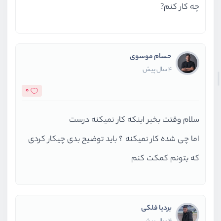
چه کار کنم?
                        {{ $produ
</
div
>
</
div
>
</
div
>
حسام موسوی
</
div
>
4 سال پیش
<
div
class
=
"row"
>
0
<
div
class
=
"col"
>
<
div
class
=
"d-fle
سلام وقتت بخیر اینکه کار نمیکنه درست
<
h4
class
=
"mt
                    @auth
اما چی شده کار نمیکنه ؟ باید توضیح بدی چیکار کردی
<
span
cla
که بتونم کمکت کنم
                    @endauth
</
div
>
                {{--             
                {{--             
بردیا فلکی
                {{--             