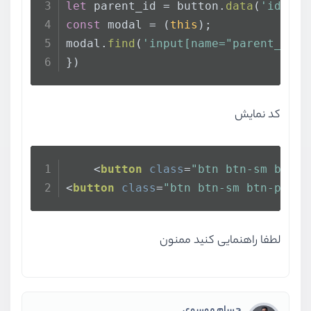
let
 parent_id = button.
data
(
'id'
);
const
 modal = (
this
);
modal.
find
(
'input[name="parent_id"]
})
کد نمایش
<
button
class
=
"btn btn-sm btn-p
<
button
class
=
"btn btn-sm btn-prima
لطفا راهنمایی کنید ممنون