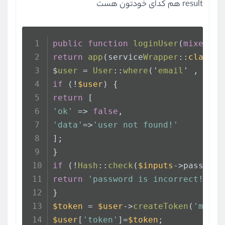
result هم کدای خودتون هست
public
function
loginUser
(
mixed
$i
return
app
(service
Wrapper
::
class
)(
$
user
 = 
User
::
where
('
email
' , $
inp
if
 (!
$user
) {
return
 [
'ok'
 => 
false
,
'data'
=>
'user not found!'
];
}
if
 (!
Hash
::
check
(
$inputs
->password
return
'password is incorrect!'
;
}
$token
 = 
$user
->
createToken
(
'myApp
$user
[
'token'
]=
$token
;