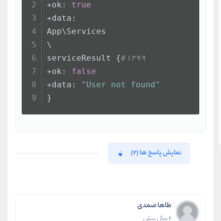
+ok: 
true
+data:
App\Services
\
serviceResult {
#۱۲۹۹
+ok: 
false
+data: 
"User not found"
}
نمایش پاسخ ها (2)
طاها صمدی
2 سال پیش