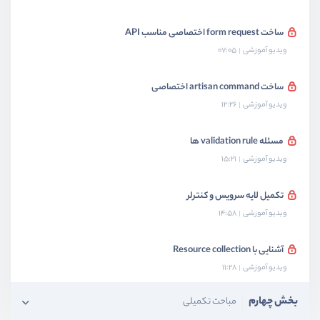
ساخت form request اختصاصی مناسب API
ویدیو آموزشی
07:05
ساخت artisan command اختصاصی
ویدیو آموزشی
12:26
مسئله validation rule ها
ویدیو آموزشی
15:21
تکمیل لایه سرویس و کنترلر
ویدیو آموزشی
14:58
آشنایی با Resource collection
ویدیو آموزشی
11:28
بخش چهارم
مباحث تکمیلی