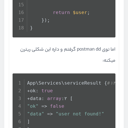
return
$user
;
    });
}
اما توی postman dd گرفتم و داره این شکلی ریترن
میکنه:
App\Services\serviceResult {
#۱۳۰۱ /
+ok: 
true
+data: 
array
:۲ [
"ok"
 => 
false
"data"
 => 
"user not found!"
]