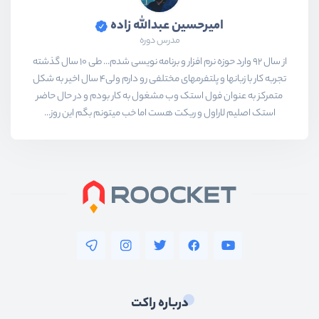
امیرحسین عبدالله زاده
مدرس دوره
از سال 92 وارد حوزه نرم افزار و برنامه نویسی شدم... طی 10 سال گذشته
تجربه کار با زبانها و پلتفرمهای مختلفی رو دارم ولی4 سال اخیر به شکل
متمرکز به عنوان فول استک وب مشغول به کار بودم و در حال حاضر
استک اصلیم لاراول و ریکت هست اما خب میتونم بگم این روز...
درباره راکت