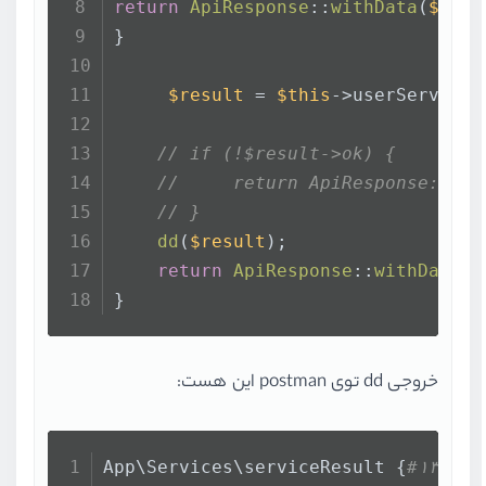
return
ApiResponse
::
withData
(
$vali
}
$result
 = 
$this
->userService-
// if (!$result->ok) {
//     return ApiResponse::wit
// }
dd
(
$result
);
return
ApiResponse
::
withData
(
n
}
خروجی dd توی postman این هست:
App\Services\serviceResult {
#۱۳۰۳ /