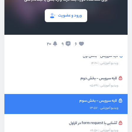
پیاده سازی builder pattern
ورود و عضویت
ویدیو آموزشی
13:42
ساختن facade برای builder
ویدیو آموزشی
06:02
20
6
9
لایه سرویس - بخش اول
ویدیو آموزشی
14:20
لایه سرویس - بخش دوم
ویدیو آموزشی
05:39
لایه سرویس - بخش سوم
ویدیو آموزشی
13:57
آشنایی با form request در لاراول
ویدیو آموزشی
06:50