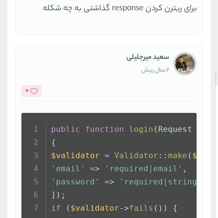
برای ریترن کردن response گذاشتی به چه شکله
سعید میرجلیلی
2 سال پیش
0
public
function
login
(
Request 
$req
{
$validator
 = 
Validator
::
make
(
$requ
'email'
 => 
'required|email'
,
'password'
 => 
'required|string'
,
]);
if
 (
$validator
->
fails
()) {