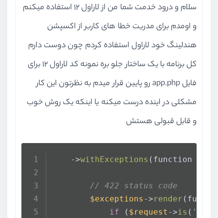
سلام و درود خدمت شما من از لاراول 12 استفاده میکنم
و اومدم برای مدریت خطا های کاربر از اکسپشن
هندلینگ خود لاراول استفاده کردم چون دوست دارم
کل برنامه با یک ساختار جلو بره نمونه کد لاراول 12 برای
فایل app.php رو پایین قرار میدم به نظرتون این کار
مشکلی در اینده درست میکنه یا اینکه یک روش خوب
و قابل قبولی هستش
    ->
withExceptions
(function (Exc
// 422 status code
$exceptions
->
render
(functi
if
 (
$request
->
is
(
'api/