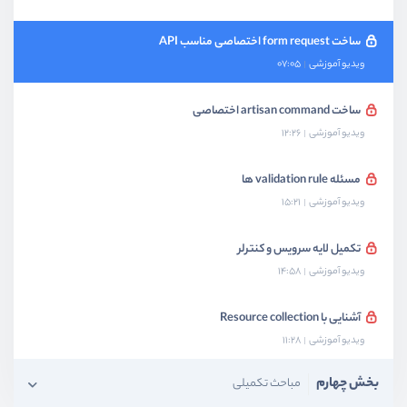
ساخت form request اختصاصی مناسب API
ویدیو آموزشی
07:05
ساخت artisan command اختصاصی
ویدیو آموزشی
12:26
مسئله validation rule ها
ویدیو آموزشی
15:21
تکمیل لایه سرویس و کنترلر
ویدیو آموزشی
14:58
آشنایی با Resource collection
ویدیو آموزشی
11:28
بخش چهارم
مباحث تکمیلی