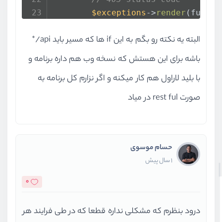
$exceptions
->
render
(functi
if
 (
$request
->
is
(
'api/
البته یه نکته رو بگم به این if ها که مسیر باید api/*
return
ApiResponse
                    ->
withMessage
(
باشه برای این هستش که نسخه وب هم داره برنامه و
                    ->
send
();
با بلید لاراول هم کار میکنه و اگر نزارم کل برنامه به
            }
        });
صورت rest ful در میاد
// 404 status code
$exceptions
->
render
(functi
if
 (
$request
->
is
(
'api/
حسام موسوی
return
ApiResponse
1 سال پیش
                    ->
withMessage
(
0
                    ->
send
();
            }
درود بنظرم که مشکلی نداره قطعا که در طی فرایند هر
        });