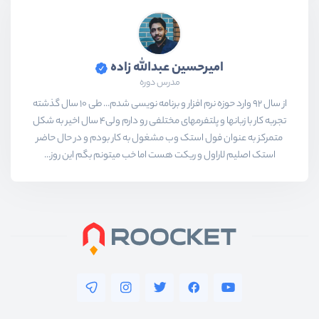
امیرحسین عبدالله زاده
مدرس دوره
از سال 92 وارد حوزه نرم افزار و برنامه نویسی شدم... طی 10 سال گذشته
تجربه کار با زبانها و پلتفرمهای مختلفی رو دارم ولی4 سال اخیر به شکل
متمرکز به عنوان فول استک وب مشغول به کار بودم و در حال حاضر
استک اصلیم لاراول و ریکت هست اما خب میتونم بگم این روز...