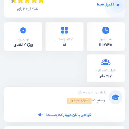
تکمیل ضبط
4.5 از 42 رای
نوع دوره:
مدت دوره
تعداد جلسات:
ویژه / نقدی
81
11:17:45
شرکت‌کنندگان:
317 نفر
گواهی پایان دوره
وضعیت:
ابتدا وارد سایت شوید
گواهی پایان دوره راکت چیست؟