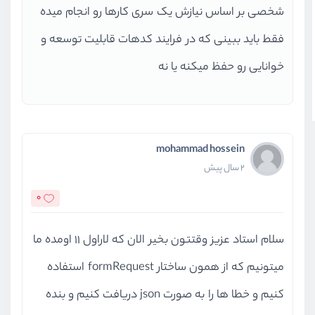
شخصی بر اساس نیازش یک سری کارها رو انجام میده
// 405 status code
فقط باید ببینی که در فرایند کدهات قابلیت توسعه و
$exceptions
->
render
(functi
if
 (
$request
->
is
(
'api/
خوانایی رو حفظ میکنه یا نه
return
ApiResponse
                    ->
withMessage
(
                    ->
send
();
            }
mohammad hossein
        });
2 سال پیش
$exceptions
->
shouldRenderJ
0
if
 (
$request
->
is
(
'api/
return
true
;
سلام استاد عزیز وقتتون بخیر الان که لاراول 11 اومده ما
            }
میتونیم که از همون ساختار formRequest استفاده
        });
    })
کنیم و خطا ها را به صورت json دریافت کنیم و بنده