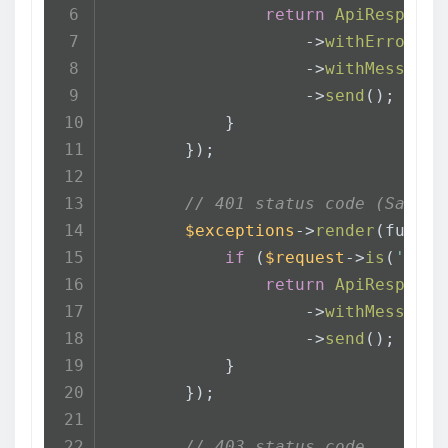
return
ApiResponse
                    ->
withErrors
(
$
                    ->
withMessage
(
                    ->
send
();
            }
        });
// 401 status code (Sanctu
$exceptions
->
render
(functi
if
 (
$request
->
is
(
'api/
return
ApiResponse
                    ->
withMessage
(
                    ->
send
();
            }
        });
// 403 status code