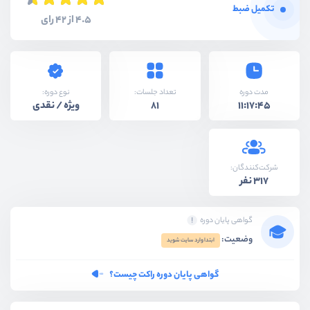
تکمیل ضبط
4.5 از 42 رای
نوع دوره:
مدت دوره
تعداد جلسات:
ویژه / نقدی
81
11:17:45
شرکت‌کنندگان:
317 نفر
گواهی پایان دوره
وضعیت:
ابتدا وارد سایت شوید
گواهی پایان دوره راکت چیست؟