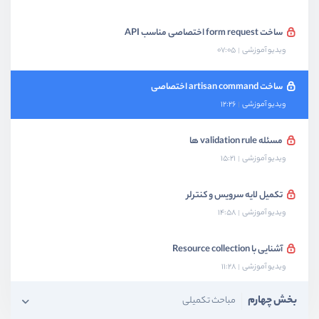
ساخت form request اختصاصی مناسب API
ویدیو آموزشی
07:05
ساخت artisan command اختصاصی
ویدیو آموزشی
12:26
مسئله validation rule ها
ویدیو آموزشی
15:21
تکمیل لایه سرویس و کنترلر
ویدیو آموزشی
14:58
آشنایی با Resource collection
ویدیو آموزشی
11:28
بخش چهارم
مباحث تکمیلی