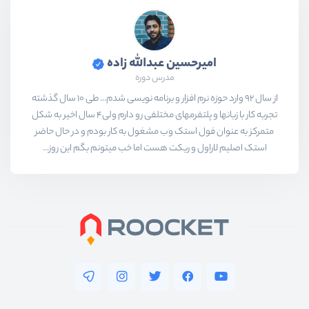
امیرحسین عبدالله زاده
مدرس دوره
از سال 92 وارد حوزه نرم افزار و برنامه نویسی شدم... طی 10 سال گذشته
تجربه کار با زبانها و پلتفرمهای مختلفی رو دارم ولی4 سال اخیر به شکل
متمرکز به عنوان فول استک وب مشغول به کار بودم و در حال حاضر
استک اصلیم لاراول و ریکت هست اما خب میتونم بگم این روز...