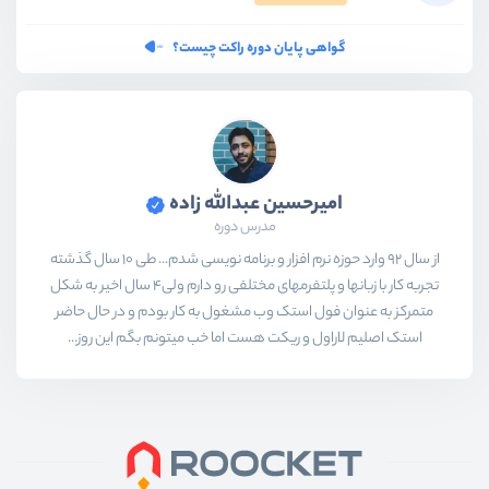
کار با Swagger
ویدیو آموزشی
17:51
گواهی پایان دوره راکت چیست؟
کار با Swagger - بخش دوم
ویدیو آموزشی
08:15
کار با Swagger - بخش سوم
امیرحسین عبدالله زاده
ویدیو آموزشی
05:55
مدرس دوره
از سال 92 وارد حوزه نرم افزار و برنامه نویسی شدم... طی 10 سال گذشته
کار با Swagger - بخش چهارم
تجربه کار با زبانها و پلتفرمهای مختلفی رو دارم ولی4 سال اخیر به شکل
ویدیو آموزشی
07:29
متمرکز به عنوان فول استک وب مشغول به کار بودم و در حال حاضر
استک اصلیم لاراول و ریکت هست اما خب میتونم بگم این روز...
کار با Swagger - بخش پنجم
ویدیو آموزشی
05:44
کار با Swagger - بخش ششم
ویدیو آموزشی
06:37