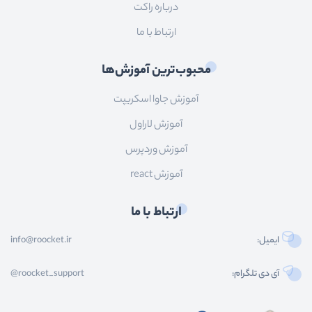
درباره راکت
بررسی پرسشی راجع به telescope
ارتباط با ما
ویدیو آموزشی
05:31
محبوب‌ترین آموزش‌ها
سخن پایانی
ویدیو آموزشی
02:23
آموزش جاوا اسکریپت
آموزش لاراول
آموزش وردپرس
آموزش react
ارتباط با ما
ایمیل:
info@roocket.ir
آی دی تلگرام:
@roocket_support