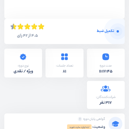
تکمیل ضبط
4.5 از 42 رای
نوع دوره:
مدت دوره
تعداد جلسات:
ویژه / نقدی
81
11:17:45
شرکت‌کنندگان:
317 نفر
گواهی پایان دوره
وضعیت:
ابتدا وارد سایت شوید