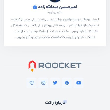
امیرحسین عبدالله زاده
مدرس دوره
از سال 92 وارد حوزه نرم افزار و برنامه نویسی شدم... طی 10 سال گذشته
تجربه کار با زبانها و پلتفرمهای مختلفی رو دارم ولی4 سال اخیر به شکل
متمرکز به عنوان فول استک وب مشغول به کار بودم و در حال حاضر
استک اصلیم لاراول و ریکت هست اما خب میتونم بگم این روز...
درباره راکت