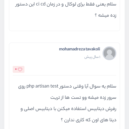
جستجوی سریع و آسان - بخش دوم
سلام یعنی فقط برای لوکال و در زمان ci cd این دستور
ویدیو آموزشی
15:53
زده میشه ؟
بررسی پرسشی راجع به telescope
ویدیو آموزشی
05:31
سخن پایانی
mohamadreza tavakoli
ویدیو آموزشی
02:23
1 سال پیش
0
سلام یه سوال آیا وقتی دستور php artisan test روی
سرور زده میشه وو تست ها از تریت
رفرش دیتابیس استفاده میکنن با دیتابیس اصلی و
دیتا های اون که کاری ندارن ؟