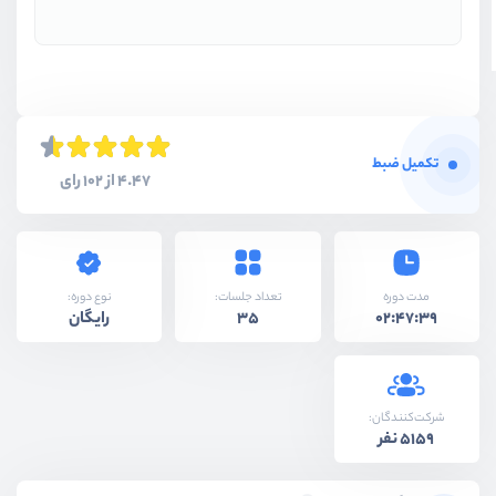
تکمیل ضبط
4.47 از 102 رای
نوع دوره:
مدت دوره
تعداد جلسات:
رایگان
35
02:47:39
شرکت‌کنندگان:
5159 نفر