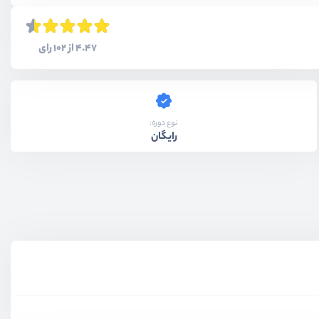
4.47 از 102 رای
نوع دوره:
رایگان