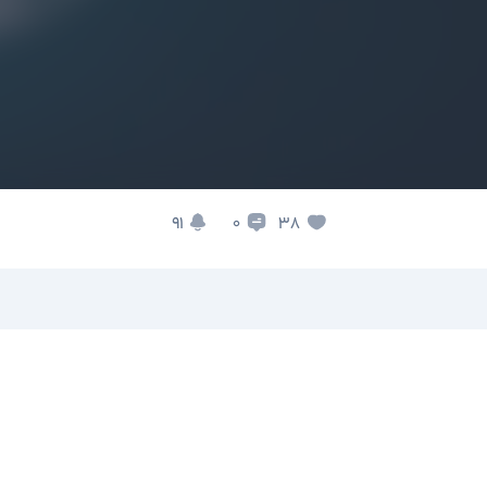
91
38
0