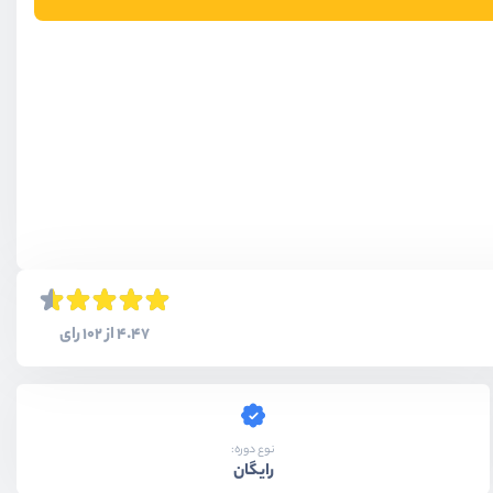
4.47 از 102 رای
نوع دوره:
رایگان