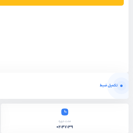
تکمیل ضبط
مدت دوره
02:47:39