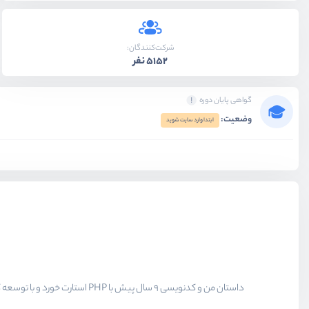
شرکت‌کنندگان:
5152 نفر
گواهی پایان دوره
وضعیت:
ابتدا وارد سایت شوید
داستان من و کدنویسی 9 سال پیش با PHP استارت خورد و با توسعه کتابخانه های جاوا اسکریپتی و پلاگین های وردپرسی همراه شد. وردپرس یار قدیمی 9 ساله ی من هست و سعی میکنم تجربیاتم را به علاقه مندان منتقل کنم