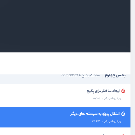
بخش اول
معرفی و نصب
بخش دوم
نصب پکیج با composer
بخش سوم
استفاده از autoload
بخش چهارم
ساخت پکیج با composer
ایجاد ساختار برای پکیج
ویدیو آموزشی
07:01
انتقال پروژه به سیستم های دیگر
ویدیو آموزشی
04:47