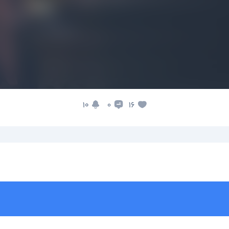
10
16
0