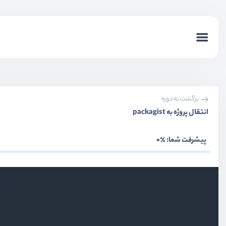
برگشت به دوره
انتقال پروژه به packagist
پیشرفت شما:
٪0