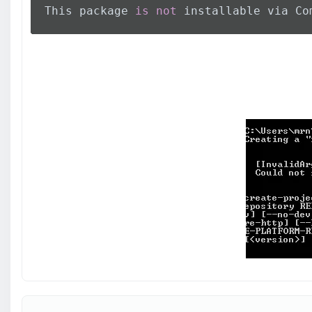
This package 
is
not
 installable via Co