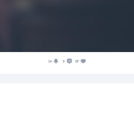
10
12
6