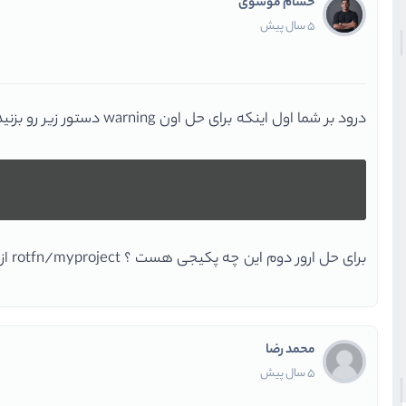
حسام موسوی
5 سال پیش
درود بر شما اول اینکه برای حل اون warning دستور زیر رو بزنید
برای حل ارور دوم این چه پکیجی هست ؟ rotfn/myproject از کجا اومده !؟
محمد رضا
5 سال پیش