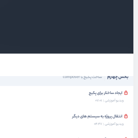
بخش اول
معرفی و نصب
بخش دوم
نصب پکیج با composer
بخش سوم
استفاده از autoload
بخش چهارم
ساخت پکیج با composer
ایجاد ساختار برای پکیج
ویدیو آموزشی
07:01
انتقال پروژه به سیستم های دیگر
ویدیو آموزشی
04:47