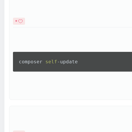
0
composer 
self
-update