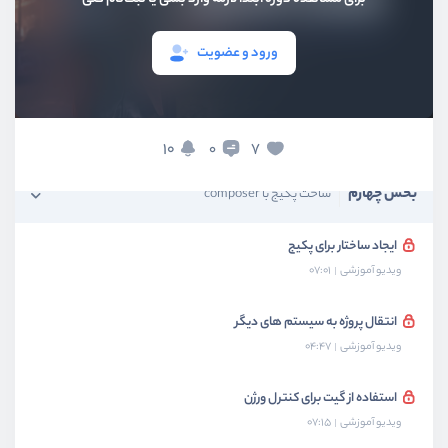
بخش اول
معرفی و نصب
ورود و عضویت
بخش دوم
نصب پکیج با composer
بخش سوم
استفاده از autoload
10
7
0
بخش چهارم
ساخت پکیج با composer
ایجاد ساختار برای پکیج
ویدیو آموزشی
07:01
انتقال پروژه به سیستم های دیگر
ویدیو آموزشی
04:47
استفاده از گیت برای کنترل ورژن
ویدیو آموزشی
07:15