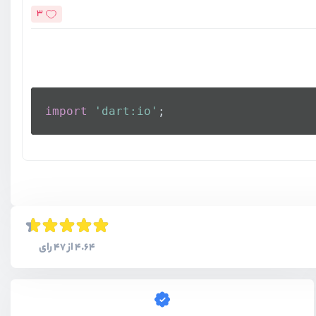
3
import
'dart:io'
4.64 از 47 رای