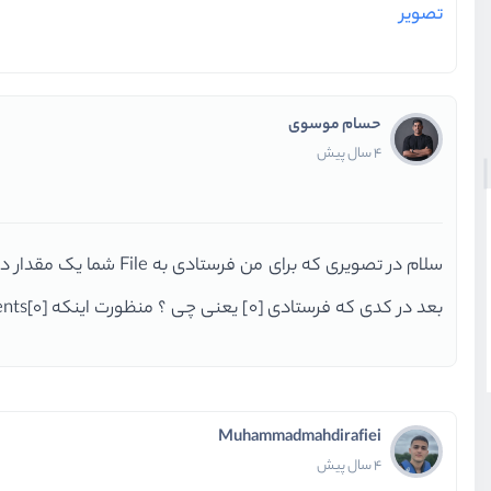
تصویر
حسام موسوی
4 سال پیش
سلام در تصویری که برای من فرستادی به File شما یک مقدار دادی اونم یک رشته با اسم file.txt بود نه بیشتر
بعد در کدی که فرستادی [0] یعنی چی ؟ منظورت اینکه arguments[0] دیگه ؟
Muhammadmahdirafiei
4 سال پیش