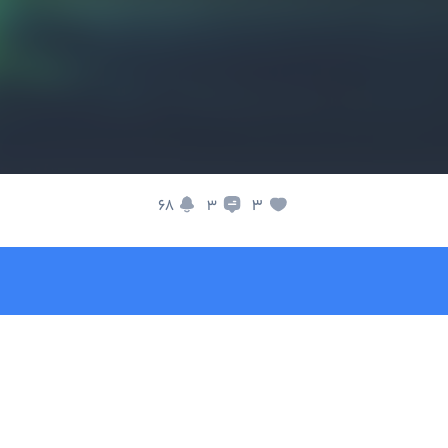
68
3
3