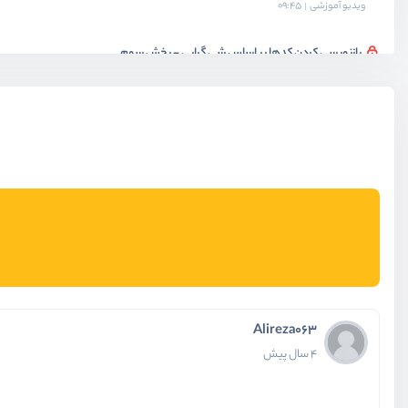
ویدیو آموزشی
09:45
بازنویسی کردن کدها بر اساس شی گرایی - بخش سوم
ویدیو آموزشی
11:58
خروجی exe از برنامه
ویدیو آموزشی
04:44
بخش نهم
مباحث پیشرفته دارت
Alireza063
4 سال پیش