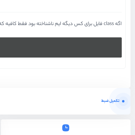
اگه class فایل برای کس دیگه ایم ناشناخته بود فقط کافیه که این پکیج رو ایمپورت کنه.
تکمیل ضبط