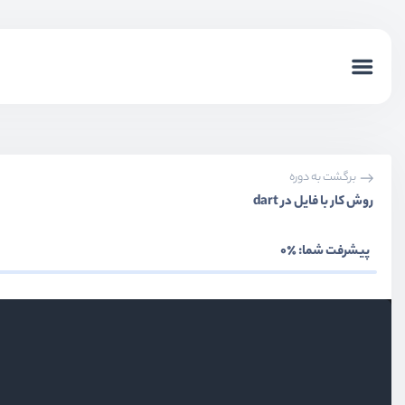
برگشت به دوره
روش کار با فایل در dart
پیشرفت شما:
٪0
بخش اول
معرفی