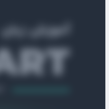
بخش دوم
نصب و راه اندازی
بخش سوم
آشنایی با مفاهیم پایه
بخش چهارم
عملگرها
بخش پنجم
دستورات کنترلی
بخش ششم
توابع
بخش هفتم
شی گرایی
بخش هشتم
پروژه : ساخت برنامه todo
دمو از برنامه todo
ویدیو آموزشی
02:43