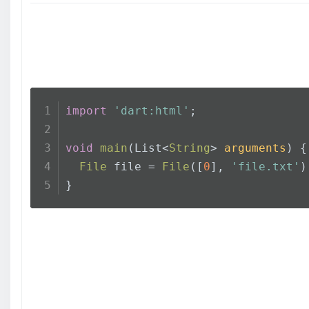
import
'dart:html'
;
void
main
(
List<
String
> 
arguments
) {
File
 file = 
File
([
0
], 
'file.txt'
)
}