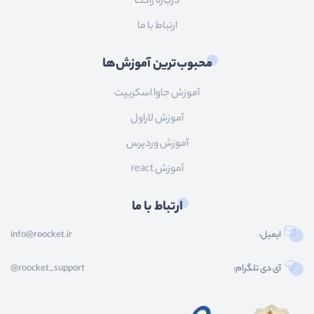
درباره راکت
ارتباط با ما
محبوب‌ترین آموزش‌ها
آموزش جاوا اسکریپت
آموزش لاراول
آموزش وردپرس
آموزش react
ارتباط با ما
ایمیل:
info@roocket.ir
آی دی تلگرام:
@roocket_support