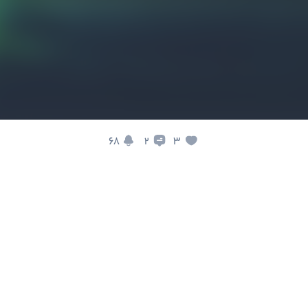
68
3
2