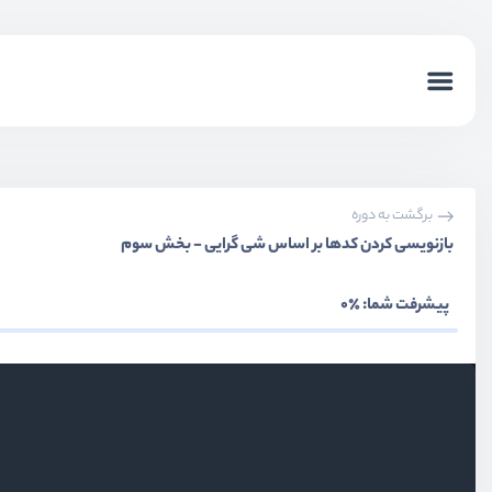
برگشت به دوره
بازنویسی کردن کدها بر اساس شی گرایی - بخش سوم
بخش اول
معرفی
پیشرفت شما:
٪0
بخش دوم
نصب و راه اندازی
بخش سوم
آشنایی با مفاهیم پایه
بخش چهارم
عملگرها