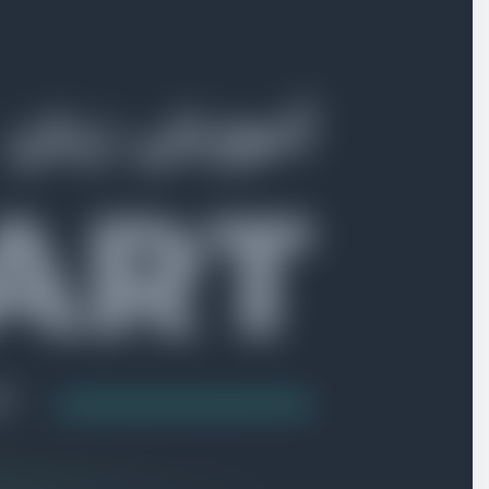
بخش پنجم
دستورات کنترلی
بخش ششم
توابع
بخش هفتم
شی گرایی
بخش هشتم
پروژه : ساخت برنامه todo
دمو از برنامه todo
ویدیو آموزشی
02:43
ساخت پروژه ابتدای
ویدیو آموزشی
02:01
نحوه دریافت پارامتر از cmd
ویدیو آموزشی
02:34