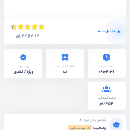
تکمیل ضبط
4.64 از 47 رای
نوع دوره:
مدت دوره
تعداد جلسات:
ویژه / نقدی
88
09:04:36
شرکت‌کنندگان:
454 نفر
گواهی پایان دوره
وضعیت:
ابتدا وارد سایت شوید