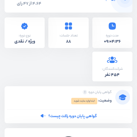
4.64 از 47 رای
نوع دوره:
مدت دوره
تعداد جلسات:
ویژه / نقدی
88
09:04:36
شرکت‌کنندگان:
454 نفر
گواهی پایان دوره
وضعیت:
ابتدا وارد سایت شوید
گواهی پایان دوره راکت چیست؟