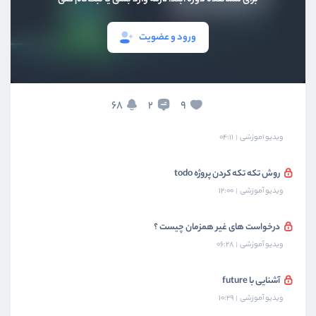
بخش هفتم
شی گرایی
ورود و عضویت
بخش هشتم
پروژه : ساخت برنامه todo
بخش نهم
مباحث پیشرفته دارت
68
9
2
چرا پروژه را تکه تکه کنیم؟
ویدیو آموزشی
04:11
روش تکه تکه کردن پروژه todo
ویدیو آموزشی
12:00
درخواست های غیر همزمان چیست ؟
ویدیو آموزشی
06:28
آشنایی با future
ویدیو آموزشی
10:29