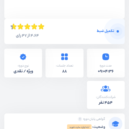
تکمیل ضبط
4.64 از 47 رای
نوع دوره:
مدت دوره
تعداد جلسات:
ویژه / نقدی
88
09:04:36
شرکت‌کنندگان:
454 نفر
گواهی پایان دوره
وضعیت:
ابتدا وارد سایت شوید