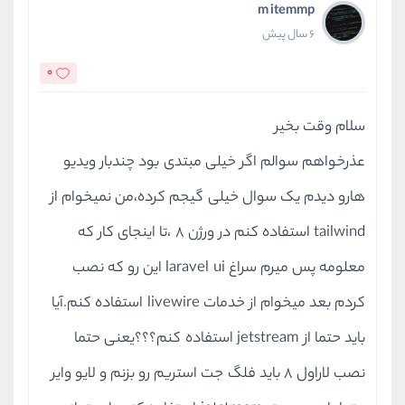
m itemmp
6 سال پیش
0
سلام وقت بخیر
عذرخواهم سوالم اگر خیلی مبتدی بود چندبار ویدیو
هارو دیدم یک سوال خیلی گیجم کرده،من نمیخوام از
tailwind استفاده کنم در ورژن 8 ،تا اینجای کار که
معلومه پس میرم سراغ laravel ui این رو که نصب
کردم بعد میخوام از خدمات livewire استفاده کنم.آیا
باید حتما از jetstream استفاده کنم؟؟؟یعنی حتما
نصب لاراول 8 باید فلگ جت استریم رو بزنم و لایو وایر