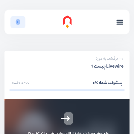
برگشت به دوره
Livewire چیست ؟
پیشرفت شما:
٪0
0/67 جلسه
برای مشاهده دوره ابتدا لازمه وارد بشی یا ثبت‌نام کنی