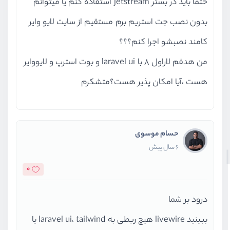
حتما باید در بستر jetstream استفاده کنم یا میتوانم
بدون نصب جت استریم برم مستقیم از سایت لایو وایر
کامند نصبشو اجرا کنم؟؟؟
من هدفم لاراول 8 با laravel ui و بوت استرپ و لایووایر
هست ،آیا امکان پذیر هست؟متشکرم
حسام موسوی
6 سال پیش
0
درود بر شما
ببینید livewire هیچ ربطی به laravel ui، tailwind یا