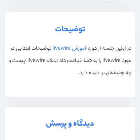
بخش هفتم
چرخه زندگی کامپونِنت‌ها
توضیحات
بخش هشتم
کار با eventها
در اولین جلسه از دوره
آموزش livewire
توضیحات ابتدایی در
بخش نهم
آپلود فایل
مورد livewire را به شما خواهم داد اینکه livewire چیست و
بخش دهم
موارد پیشرفته
چه وظیفه‌ای بر عهده دارد.
بخش یازدهم
پیاده‌سازی spa با turbolink
بخش دوازدهم
پروژه : پیاده‌سازی چت روم
دیدگاه و پرسش