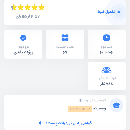
تکمیل ضبط
4.57 از 115 رای
نوع دوره:
مدت دوره
تعداد جلسات:
ویژه / نقدی
67
10:10:06
شرکت‌کنندگان:
788 نفر
گواهی پایان دوره
وضعیت:
ابتدا وارد سایت شوید
گواهی پایان دوره راکت چیست؟