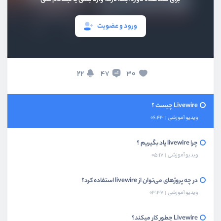
ورود و عضویت
22
30
47
بخش اول
معرفی livewire
Livewire چیست ؟
ویدیو آموزشی
06:43
چرا livewire یاد بگیریم ؟
ویدیو آموزشی
05:17
در چه پروژ‌های می‌توان از livewire استفاده کرد؟
ویدیو آموزشی
03:37
Livewire چطور کار میکند؟