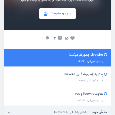
ویدیو آموزشی
06:43
ورود و عضویت
چرا livewire یاد بگیریم ؟
ویدیو آموزشی
05:17
در چه پروژ‌های می‌توان از livewire استفاده کرد؟
22
15
12
ویدیو آموزشی
03:37
Livewire چطور کار میکند؟
ویدیو آموزشی
04:53
پیش نیاز‌های یادگیری livewire
ویدیو آموزشی
03:19
تفاوت livewire و vue
ویدیو آموزشی
05:56
بخش دوم
آشنایی ابتدایی با livewire