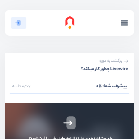
برگشت به دوره
Livewire چطور کار میکند؟
پیشرفت شما:
٪0
0/67 جلسه
بخش اول
معرفی livewire
Livewire چیست ؟
برای مشاهده دوره ابتدا لازمه وارد بشی یا ثبت‌نام کنی