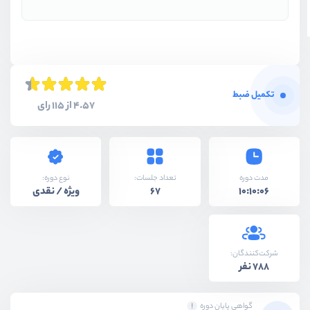
تکمیل ضبط
4.57 از 115 رای
نوع دوره:
مدت دوره
تعداد جلسات:
ویژه / نقدی
67
10:10:06
شرکت‌کنندگان:
788 نفر
گواهی پایان دوره