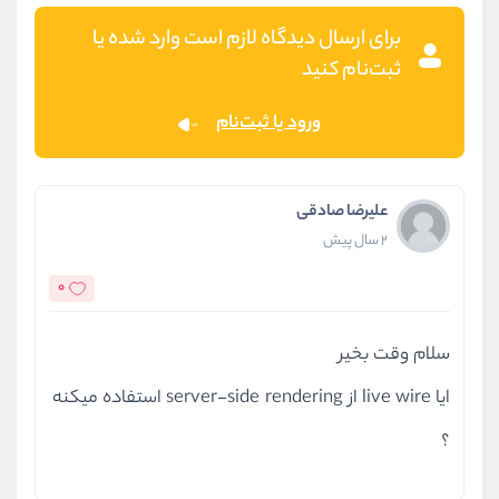
برای ارسال دیدگاه لازم است وارد شده یا
ثبت‌نام کنید
ورود یا ثبت‌نام
علیرضا صادقی
2 سال پیش
0
سلام وقت بخیر
ایا live wire از server-side rendering استفاده میکنه
؟