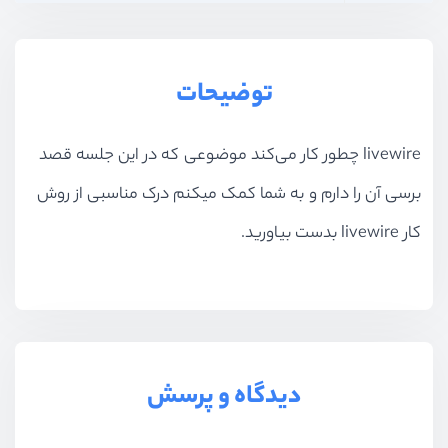
بخش یازدهم
پیاده‌سازی spa با turbolink
توضیحات
بخش دوازدهم
پروژه : پیاده‌سازی چت روم
livewire چطور کار می‌کند موضوعی که در این جلسه قصد
برسی آن را دارم و به شما کمک میکنم درک مناسبی از روش
کار livewire بدست بیاورید.
دیدگاه و پرسش