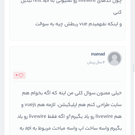
چون کدهای livewire رو نمتیونی به rest api تبدیل
کنی
و اینکه نفهمیدم vue ربطش چیه به سوالت
mamad
4 سال پیش
0
خیلی ممنون.سوال کلی من اینه که اگه بخوام هم
سایت طراحی کنم هم اپلیکیشن، لازمه هم vuejs و
هم livewire رو یاد یگیرم؟و اگه فقط livewire رو یاد
بگیرم واسه ساخت اپ واسه مباحث مربوط به api به