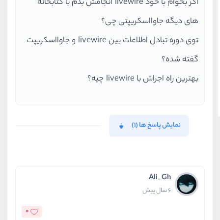
اگر بخوام با خود livewire انجامش بدم با کتابخانه
های دیگه جاوااسکریپتی چی؟
توی دوره تبادل اطلاعات بین livewire و جاوااسکریپت
گفته شده؟
بهترین راه اجراش با livewire چیه؟
نمایش پاسخ ها (1)
Ali_Gh
6 سال پیش
0