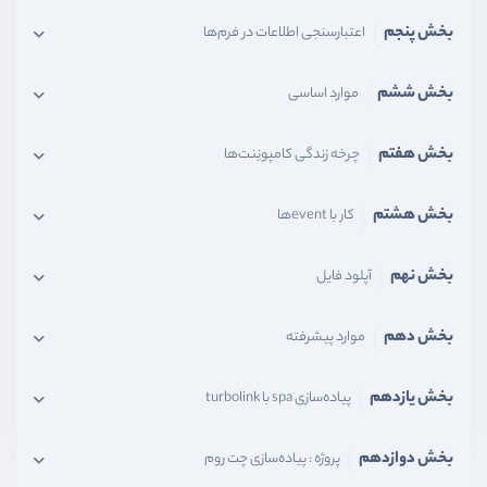
بخش پنجم
اعتبارسنجی اطلاعات در فرم‌ها
بخش ششم
موارد اساسی
بخش هفتم
چرخه زندگی کامپونِنت‌ها
بخش هشتم
کار با eventها
بخش نهم
آپلود فایل
بخش دهم
موارد پیشرفته
بخش یازدهم
پیاده‌سازی spa با turbolink
بخش دوازدهم
پروژه : پیاده‌سازی چت روم