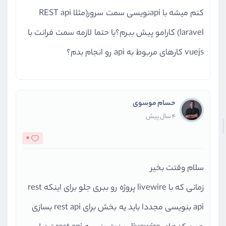
کنم میشه با apiنویسی سمت سرور(مثلا REST api
laravel) کارامو پیش ببرم؟یا حتما لازمه سمت فرانت با
vuejs کارهای مربوط به api رو انجام بدم؟
حسام موسوی
4 سال پیش
0
سلام وقتت بخیر
زمانی که با livewire پروژه رو ببری جلو برای اینکه rest
api بنویسی مجددا باید یه بخش برای rest api بسازی