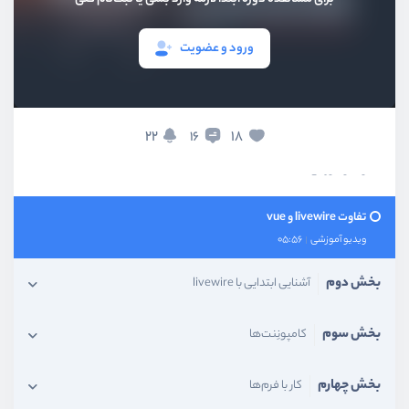
در چه پروژ‌های می‌توان از livewire استفاده کرد؟
ویدیو آموزشی
03:37
ورود و عضویت
Livewire چطور کار میکند؟
ویدیو آموزشی
04:53
22
18
16
پیش نیاز‌های یادگیری livewire
ویدیو آموزشی
03:19
تفاوت livewire و vue
ویدیو آموزشی
05:56
بخش دوم
آشنایی ابتدایی با livewire
بخش سوم
کامپونِنت‌ها
بخش چهارم
کار با فرم‌ها