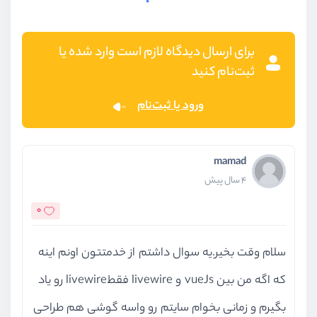
برای ارسال دیدگاه لازم است وارد شده یا
ثبت‌نام کنید
ورود یا ثبت‌نام
mamad
4 سال پیش
0
سلام وقت بخیر.یه سوال داشتم از خدمتتون اونم اینه
که اگه من بین vueJs و livewire فقطlivewire رو یاد
بگیرم و زمانی بخوام سایتم رو واسه گوشی هم طراحی