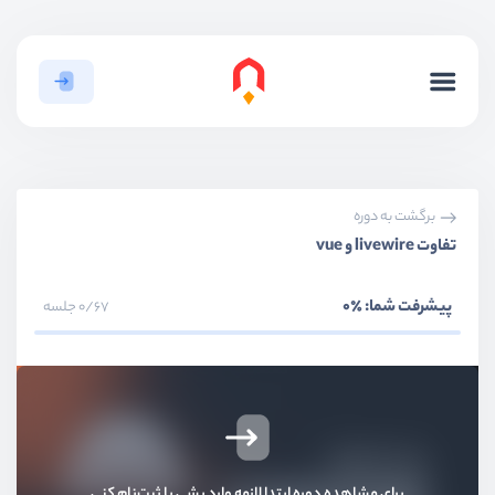
برگشت به دوره
تفاوت livewire و vue
بخش اول
معرفی livewire
پیشرفت شما:
٪0
0/67 جلسه
Livewire چیست ؟
ویدیو آموزشی
06:43
چرا livewire یاد بگیریم ؟
ویدیو آموزشی
05:17
برای مشاهده دوره ابتدا لازمه وارد بشی یا ثبت‌نام کنی