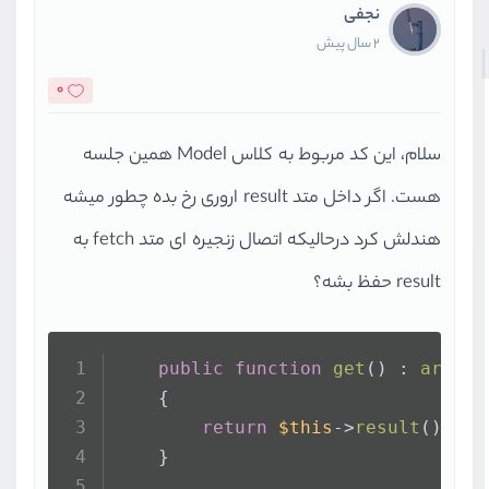
نجفی
2 سال پیش
0
سلام، این کد مربوط به کلاس Model همین جلسه
هست. اگر داخل متد result اروری رخ بده چطور میشه
هندلش کرد درحالیکه اتصال زنجیره ای متد fetch به
result حفظ بشه؟
public
function
get
(
) : 
array
|
    {
return
$this
->
result
()->
fe
    }