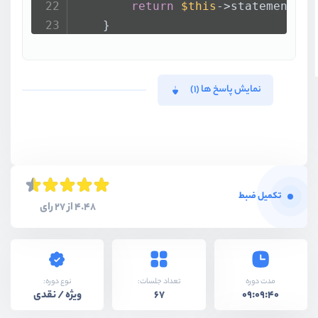
return
$this
->statement->{
    }
نمایش پاسخ ها (1)
تکمیل ضبط
4.48 از 27 رای
نوع دوره:
مدت دوره
تعداد جلسات:
ویژه / نقدی
67
09:09:40