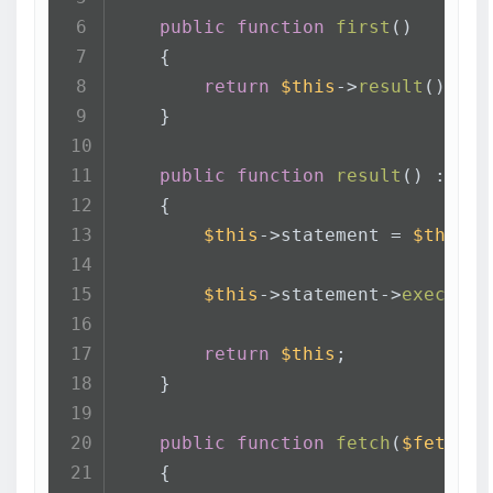
public
function
first
(
)
    {
return
$this
->
result
()->
fe
    }
public
function
result
(
) : 
sel
    {
$this
->statement = 
$this
->
$this
->statement->
execute
(
return
$this
;
    }
public
function
fetch
(
$fetchMe
    {