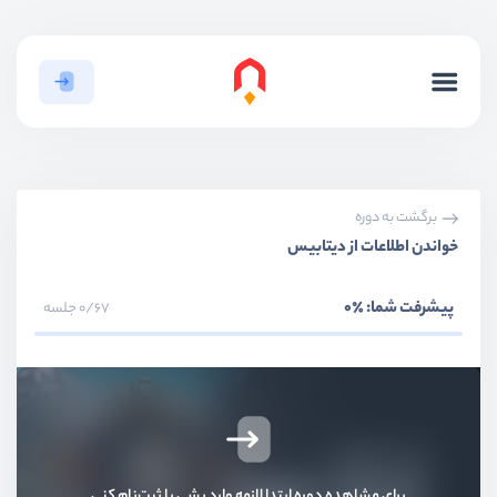
برگشت به دوره
خواندن اطلاعات از دیتابیس
بخش اول
معرفی
پیشرفت شما:
٪0
0/67 جلسه
بخش دوم
ساختار فریمورک
بخش سوم
ساخت لایه Route
بخش چهارم
پیاده سازی لایه controller
برای مشاهده دوره ابتدا لازمه وارد بشی یا ثبت‌نام کنی