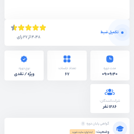
تکمیل ضبط
4.48 از 27 رای
نوع دوره:
مدت دوره
تعداد جلسات:
ویژه / نقدی
67
09:09:40
شرکت‌کنندگان:
1286 نفر
گواهی پایان دوره
وضعیت:
ابتدا وارد سایت شوید