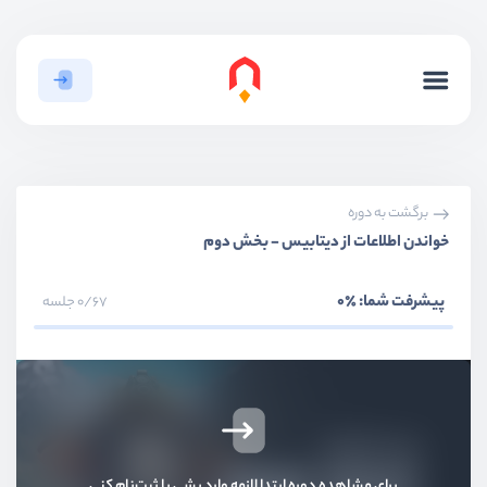
برگشت به دوره
خواندن اطلاعات از دیتابیس - بخش دوم
بخش اول
معرفی
پیشرفت شما:
٪0
0/67 جلسه
بخش دوم
ساختار فریمورک
بخش سوم
ساخت لایه Route
بخش چهارم
پیاده سازی لایه controller
برای مشاهده دوره ابتدا لازمه وارد بشی یا ثبت‌نام کنی