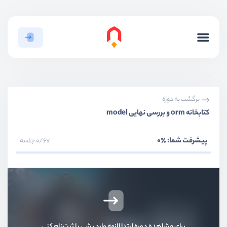
برگشت به دوره
کتابخانه‌ orm و بررسی نهایی model
بخش اول
معرفی
پیشرفت شما:
٪0
0/67 جلسه
بخش دوم
ساختار فریمورک
بخش سوم
ساخت لایه Route
بخش چهارم
پیاده سازی لایه controller
برای مشاهده دوره ابتدا لازمه وارد بشی یا ثبت‌نام کنی