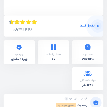
تکمیل ضبط
4.48 از 27 رای
نوع دوره:
مدت دوره
تعداد جلسات:
ویژه / نقدی
67
09:09:40
شرکت‌کنندگان:
1286 نفر
گواهی پایان دوره
وضعیت:
ابتدا وارد سایت شوید