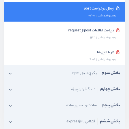
ارسال درخواست post
ویدیو آموزشی
07:00
دریافت اطلاعات post از request
ویدیو آموزشی
14:11
کار با فایل‌ها
ویدیو آموزشی
14:08
بخش سوم
پکیج منیجر npm
بخش چهارم
دیباگ‌کردن پروژه
بخش پنجم
ساخت وب سرور ساده
بخش ششم
آشنایی با expressjs