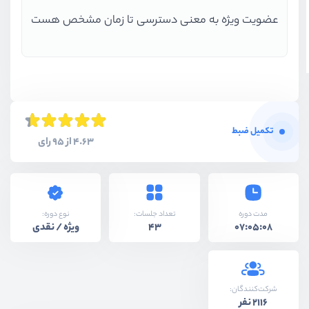
عضویت ویژه به معنی دسترسی تا زمان مشخص هست
تکمیل ضبط
4.63 از 95 رای
نوع دوره:
مدت دوره
تعداد جلسات:
ویژه / نقدی
43
07:05:08
شرکت‌کنندگان:
2116 نفر