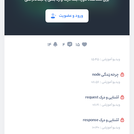
نحوه اجرای کدها
ویدیو آموزشی
06:02
ورود و عضویت
ایجاد یک سرور node
ویدیو آموزشی
13:23
14
15
4
مفهوم non-blocking
ویدیو آموزشی
15:45
چرخه زندگی node
ویدیو آموزشی
08:56
آشنایی و درک request
ویدیو آموزشی
08:21
آشنایی و درک response
ویدیو آموزشی
10:30