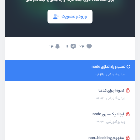
ورود و عضویت
بخش اول
معرفی
14
24
6
بخش دوم
مفاهیم ابتدایی node
نصب و راه‌اندازی node
ویدیو آموزشی
08:49
نحوه اجرای کدها
ویدیو آموزشی
06:02
ایجاد یک سرور node
ویدیو آموزشی
13:23
مفهوم non-blocking