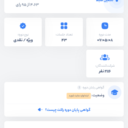
تکمیل ضبط
4.63 از 95 رای
نوع دوره:
مدت دوره
تعداد جلسات:
ویژه / نقدی
43
07:05:08
شرکت‌کنندگان:
2116 نفر
گواهی پایان دوره
وضعیت:
ابتدا وارد سایت شوید
گواهی پایان دوره راکت چیست؟