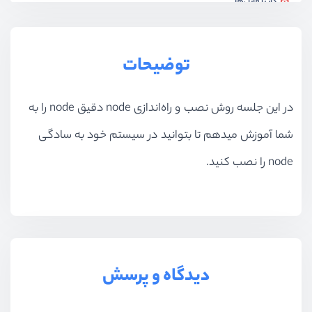
کار با فایل‌ها
ویدیو آموزشی
14:08
بخش سوم
پکیج منیجر npm
توضیحات
بخش چهارم
دیباگ‌کردن پروژه
در این جلسه روش نصب و راه‌اندازی node دقیق node را به
بخش پنجم
ساخت وب سرور ساده
شما آموزش میدهم تا بتوانید در سیستم خود به سادگی
node را نصب کنید.
بخش ششم
آشنایی با expressjs
دیدگاه و پرسش