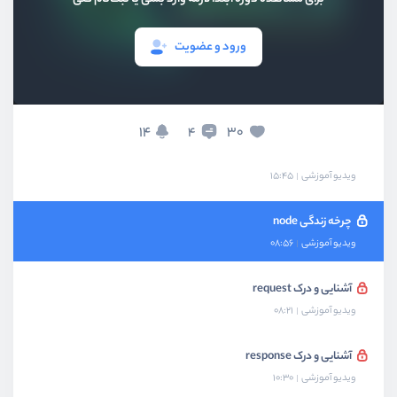
نحوه اجرای کدها
ویدیو آموزشی
06:02
ورود و عضویت
ایجاد یک سرور node
ویدیو آموزشی
13:23
14
30
4
مفهوم non-blocking
ویدیو آموزشی
15:45
چرخه زندگی node
ویدیو آموزشی
08:56
آشنایی و درک request
ویدیو آموزشی
08:21
آشنایی و درک response
ویدیو آموزشی
10:30