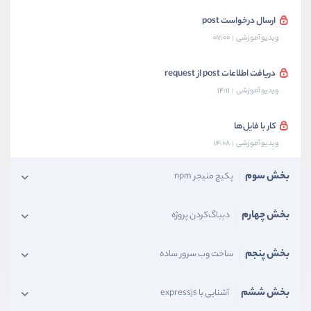
ارسال درخواست post
ویدیو آموزشی
07:00
دریافت اطلاعات post از request
ویدیو آموزشی
14:11
کار با فایل‌ها
ویدیو آموزشی
14:08
بخش سوم
پکیج منیجر npm
بخش چهارم
دیباگ‌کردن پروژه
بخش پنجم
ساخت وب سرور ساده
بخش ششم
آشنایی با expressjs