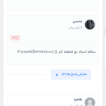
محسن
4 سال پیش
0
سلام استاد تو قطعه کدِ {} if (count($errors)<=0)
نمایش پاسخ ها (3)
طاهره
4 سال پیش