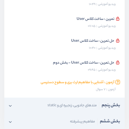
ویدیو آموزشی
10:49
تمرین : ساخت کلاس User
ویدیو آموزشی
07:05
حل تمرین : ساخت کلاس User
ویدیو آموزشی
10:40
حل تمرین : ساخت کلاس User - بخش دوم
ویدیو آموزشی
09:45
آزمون : آشنایی با مفاهیم ارث بری و سطوح دسترسی
آزمون
7 سوال
بخش پنجم
متدهای جادویی، زنجیره ای و static
بخش ششم
مفاهیم پیشرفته