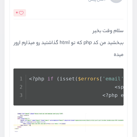
0
سلام وقت بخیر
ببخشید من کد php كه تو html گذاشتید رو میذارم ارور
میده
<?php 
if
 (isset(
$errors
[
'email'
])):
                            <span c
                        <?php endif