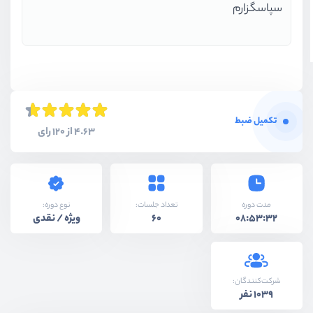
سپاسگزارم
تکمیل ضبط
4.63 از 120 رای
نوع دوره:
مدت دوره
تعداد جلسات:
ویژه / نقدی
60
08:53:32
شرکت‌کنندگان:
1039 نفر