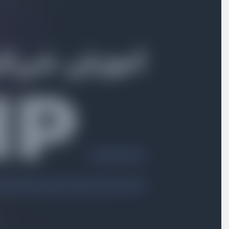
بخش اول
آشنایی با مفاهیم
بخش دوم
کلاس‌ها و نمونه‌سازی
بخش سوم
کار با PDO
بخش چهارم
ارث بری و سطوح دسترسی
مقدار ثابت در کلاس ها
ویدیو آموزشی
08:18
ارث بری یعنی چی و چرا بهش نیاز داریم
ویدیو آموزشی
06:00
روش ارث بری کلاس A از کلاس B
ویدیو آموزشی
06:32