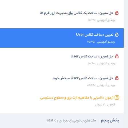
حل تمرین : ساخت یک کلاس برای مدیریت ارور فرم ها
ویدیو آموزشی
10:49
تمرین : ساخت کلاس User
ویدیو آموزشی
07:05
حل تمرین : ساخت کلاس User
ویدیو آموزشی
10:40
حل تمرین : ساخت کلاس User - بخش دوم
ویدیو آموزشی
09:45
آزمون : آشنایی با مفاهیم ارث بری و سطوح دسترسی
آزمون
7 سوال
بخش پنجم
متدهای جادویی، زنجیره ای و static