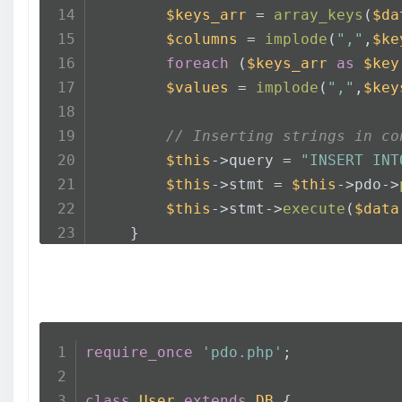
$keys_arr
 = 
array_keys
(
$da
$columns
 = 
implode
(
","
,
$ke
foreach
 (
$keys_arr
as
$key
$values
 = 
implode
(
","
,
$key
// Inserting strings in co
$this
->query = 
"INSERT INT
$this
->stmt = 
$this
->pdo->
$this
->stmt->
execute
(
$data
    }
}
require_once
'pdo.php'
;
class
User
extends
DB
{