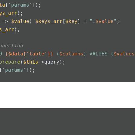
ta
[
'params'
]);
ys_arr
);
 => 
$value
) 
$keys_arr
[
$key
] = 
":
$value
"
;
s_arr
);
nnection
O 
{$data['table']}
 (
$columns
) VALUES (
$values
prepare
(
$this
->query);
[
'params'
]);