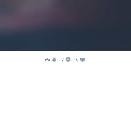
30
18
7