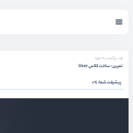
برگشت به دوره
تمرین : ساخت کلاس User
پیشرفت شما:
٪0