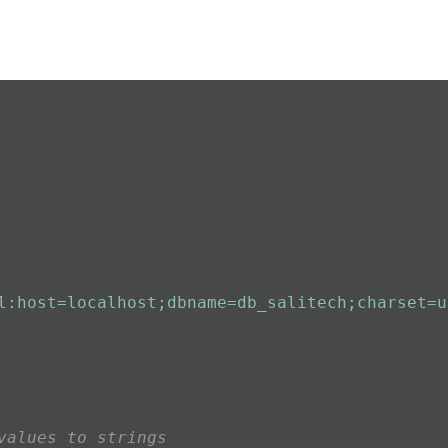
l:host=localhost;dbname=db_salitech;charset=u
values to strings