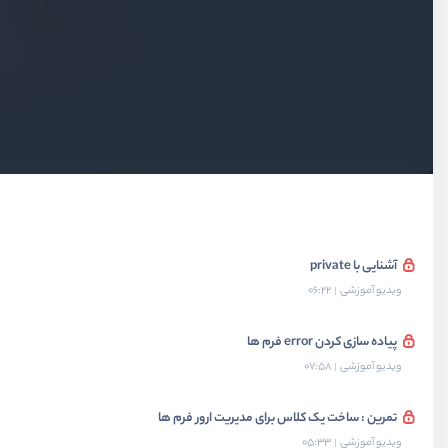
پراپرتی ها و متدهای پدر و فرزند
ویدیو آموزشی
08:54
سطوح دسترسی چیست؟
ویدیو آموزشی
04:17
آشنایی با public و protected
ویدیو آموزشی
05:12
آشنایی با private
ویدیو آموزشی
06:22
پیاده سازی کردن error فرم ها
ویدیو آموزشی
07:58
تمرین : ساخت یک کلاس برای مدیریت ارور فرم ها
ویدیو آموزشی
05:33