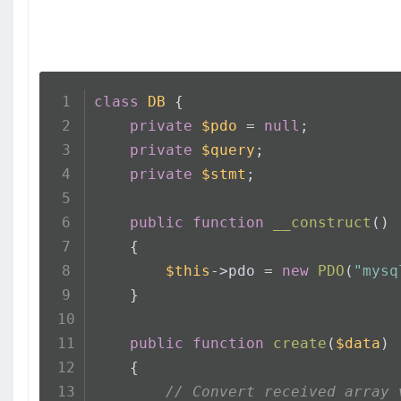
class
DB
{
private
$pdo
 = 
null
;
private
$query
;
private
$stmt
;
public
function
__construct
(
)
    {
$this
->pdo = 
new
PDO
(
"mysq
    }
public
function
create
(
$data
)
    {
// Convert received array 