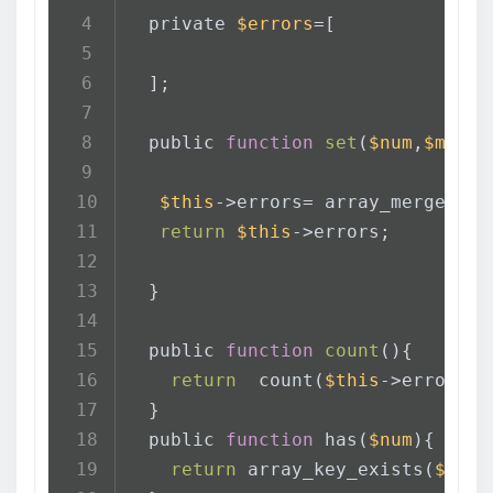
//                }
    </form>
  private 
$errors
=[
</body>
        }
</html>
  ];
    } 
catch
 (
Exception
$e
) {
  public 
function
set
(
$num
,
$msg
){
echo
$e
->
getMessage
();
$this
->errors= array_merge(
$th
    }
return
$this
->errors;
}
  }
?>
<!DOCTYPE html>
  public 
function
count
(){
<html lang=
"en"
>
return
  count(
$this
->errors);
<head>
  }
    <meta charset=
"UTF-8"
>
  public 
function
 has(
$num
){
    <meta http-equiv=
"X-UA-Compati
return
 array_key_exists(
$num
,
    <meta name=
"viewport"
 content=