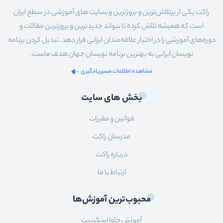
                        Password
راکت یکی از پرتلاش‌ترین و بروزترین وبسایت های آموزشی در سطح ایران
                    </label>
است که همیشه تلاش کرده تا بتواند جدیدترین و بروزترین مقالات و
                    <div class=
"m
دوره‌های آموزشی را در اختیار علاقه‌مندان ایرانی قرار دهد. تبدیل کردن برنامه
                        <input 
id
نویسان ایرانی به بهترین برنامه نویسان جهان هدف ماست.
                    </div>
مشاهده اطلاعات مسیریادگیری
                    <?php 
if
(
$err
                      <span class
بخش های سایت
                      <?php }?>
                </div>
قوانین و مقررات
مدرسان راکت
                <div>
درباره راکت
                    <button 
type
=
                        Register
ارتباط با ما
                    </button>
                </div>
محبوب‌ترین آموزش‌ها
            </form>
آموزش جاوا اسکریپت