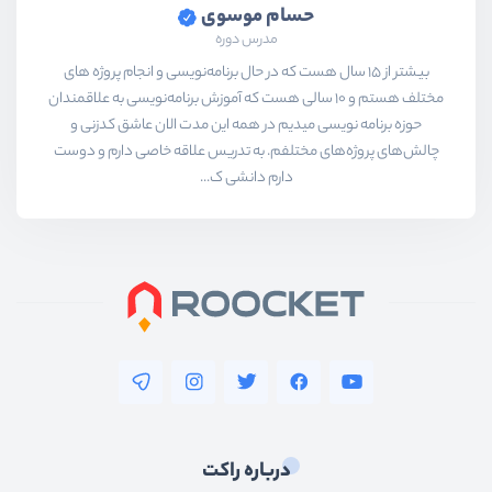
                      <span class
حسام موسوی
                      <?php }?>
مدرس دوره
                </div>
بیشتر از ۱۵ سال هست که در حال برنامه‌نویسی و انجام پروژه های
                <div>
مختلف هستم و ۱۰ سالی هست که آموزش برنامه‌نویسی به علاقمندان
حوزه برنامه نویسی میدیم در همه این مدت الان عاشق کدزنی و
                    <label 
for
=
"e
چالش‌های پروژه‌های مختلفم. به تدریس علاقه خاصی دارم و دوست
                        Email add
دارم دانشی ک...
                    </label>
                    <div class=
"m
                        <input 
id
                    </div>
                    <?php 
if
(
$err
                      <span class
                      <?php }?>
                </div>
                <div>
درباره راکت
                    <label 
for
=
"p