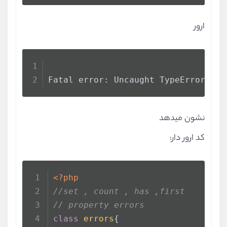
ارور
Fatal error: Uncaught TypeError: 
co
نشون میدهد
کد ارور دار:
<?php
//set , count , has ,first
// property errors
class
errors
{