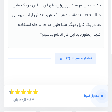
    <
link
 href=
"https://unpkg.com
باشید بخوایم مقدار پروپرتی‌های این کلاس در یک فایل
</head>
مثلا set error مقدار دهی کنیم و بعدش از این پروپرتی
<body class=
" bg-gray-700"
>
<div class=
"container mx-auto spa
ها در یک فایل دیگر مثلا فایل show error استفاده
    <div class=
"sm:mx-auto sm:w-f
کنیم چطور باید این کار انجام بدهیم؟
        <img class=
"mx-auto h-12 
        <h2 class=
"mt-6 text-cent
            Register your account
        </h2>
نمایش پاسخ ها (2)
    </div>
    <div class=
"mt-8 sm:mx-auto s
        <div class=
"bg-white py-8
            <form class=
"space-y-
                <div>
تکمیل ضبط
                    <label 
for
=
"n
4.63 از 120 رای
                        Name
                    </label>