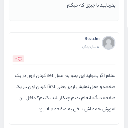
$err
)) 
''
==
$username
بفرمایید با چیزی که میگم
(trim(
if
if
(trim(
$email
==
''
)) 
$errors
if
(trim(
$password
==
''
)) 
$err
if
(
$errors
->count()<=0){
Reza Jm
5 سال پیش
          try {
0
$conn
 = new PDO(
"mysq
$statm
 = 
$conn
->prepa
$statm
->execute([
سلام اگر بخواید این بخوایم عمل set کردن ارورر در یک
'name'
 => 
$name
,
صفحه و عمل نمایش ارورر یعنی first کردن اون در یک
'username'
 => 
$us
$email
 => 
'email'
صفحه دیگه انجام بدیم چیکار باید بکنیم؟ داخل این
'password'
 => 
$pa
آموزش همه اش داخل یه صفحه php بود
            ]);