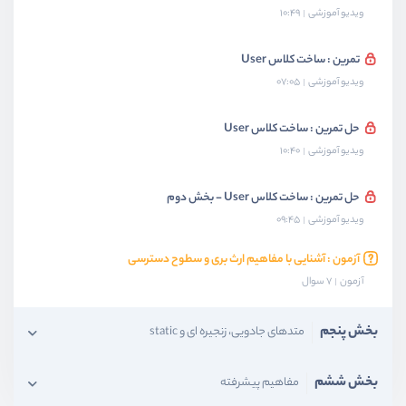
ویدیو آموزشی
10:49
تمرین : ساخت کلاس User
ویدیو آموزشی
07:05
حل تمرین : ساخت کلاس User
ویدیو آموزشی
10:40
حل تمرین : ساخت کلاس User - بخش دوم
ویدیو آموزشی
09:45
آزمون : آشنایی با مفاهیم ارث بری و سطوح دسترسی
آزمون
7 سوال
بخش پنجم
متدهای جادویی، زنجیره ای و static
بخش ششم
مفاهیم پیشرفته