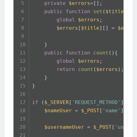
private
$errors
=[];
public
function
set
(
$title
 , 
$
global
$errors
;
$errors
[
$title
][] = 
$expla
    }
public
function
count
(
)
{
global
$errors
;
return
count
(
$errors
);
    }
}
if
 (
$_SERVER
[
'REQUEST_METHOD'
] == 
$nameUser
 = 
$_POST
[
'name'
];
$usernameUser
 = 
$_POST
[
'userna