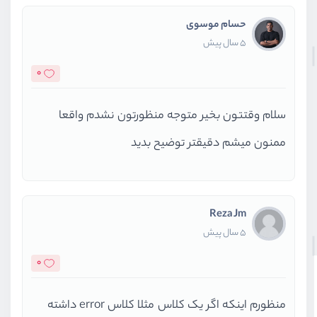
echo
'something goes 
        } catch (Exception 
$e
) {
حسام موسوی
echo
$e
;
5 سال پیش
        }
0
      }
سلام وقتتون بخیر متوجه منظورتون نشدم واقعا
    }
?>
ممنون میشم دقیقتر توضیح بدید
<!doctype html>
<html lang=
"en"
>
<
head
>
Reza Jm
    <meta charset=
"UTF-8"
>
5 سال پیش
    <meta name=
"viewport"
0
          content=
"width=device-w
    <meta http-equiv=
"X-UA-Compat
منظورم اینکه اگر یک کلاس مثلا کلاس error داشته
    <title>Register</title>