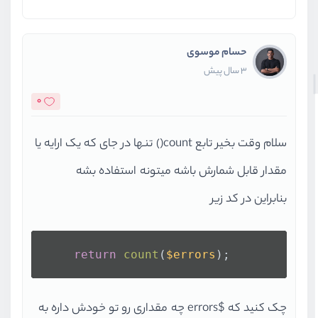
$error
 = 
new
errors
();
//
try
 {
//                if ($Data->rowCo
//                    header("Loca
حسام موسوی
if
 (
trim
(
$nameUser
) == 
""
)
//                    return;
3 سال پیش
$error
->
set
(
'name'
,
'Na
//                }
0
        }
if
 (
$usernameUser
 == 
""
) {
        }
سلام وقت بخیر تابع count() تنها در جای که یک ارایه یا
$error
->
set
(
'username'
        }
    } 
catch
 (
Exception
$e
) {
مقدار قابل شمارش باشه میتونه استفاده بشه
if
 (
trim
(
$emailUser
) == 
""
echo
$e
->
getMessage
();
بنابراین در کد زیر
$error
->
set
(
'email'
,
'E
        }
    }
if
 (
trim
(
$passwordUser
) ==
return
count
(
$errors
);
$error
->
set
(
'password'
}
        }
?>
var_dump
(
$error
->
count
());
<!DOCTYPE html>
چک کنید که $errors چه مقداری رو تو خودش داره به
exit
();