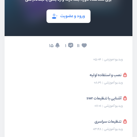
بخش پنجم
کتابخانه Headless Ui
ورود و عضویت
بخش ششم
کتابخانه Styled Components
بخش هفتم
کتابخانه SWR
15
11
1
آشنایی با swr
ویدیو آموزشی
05:04
نصب و استفاده اولیه
ویدیو آموزشی
08:31
آشنایی با تنظیمات swr
ویدیو آموزشی
07:01
تنظیمات سراسری
ویدیو آموزشی
03:48