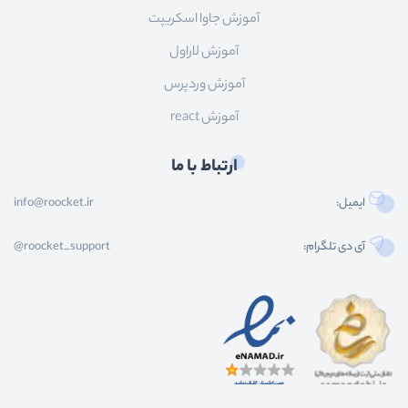
آموزش جاوا اسکریپت
آموزش لاراول
آموزش وردپرس
آموزش react
ارتباط با ما
ایمیل:
info@roocket.ir
آی دی تلگرام:
@roocket_support