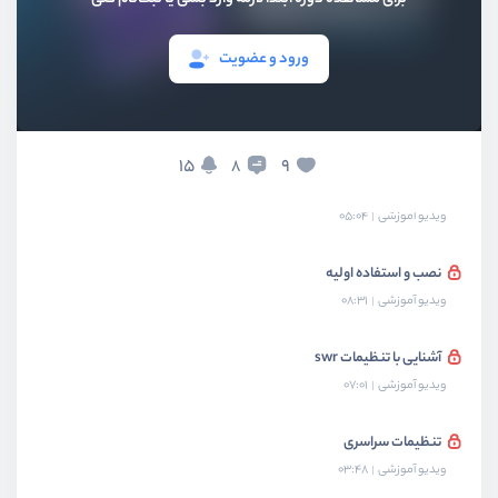
بخش پنجم
کتابخانه Headless Ui
ورود و عضویت
بخش ششم
کتابخانه Styled Components
بخش هفتم
کتابخانه SWR
15
9
8
آشنایی با swr
ویدیو آموزشی
05:04
نصب و استفاده اولیه
ویدیو آموزشی
08:31
آشنایی با تنظیمات swr
ویدیو آموزشی
07:01
تنظیمات سراسری
ویدیو آموزشی
03:48