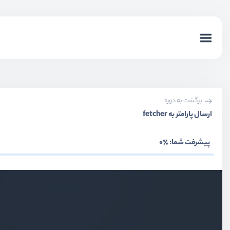
برگشت به دوره
ارسال پارامتر به fetcher
پیشرفت شما:
٪0