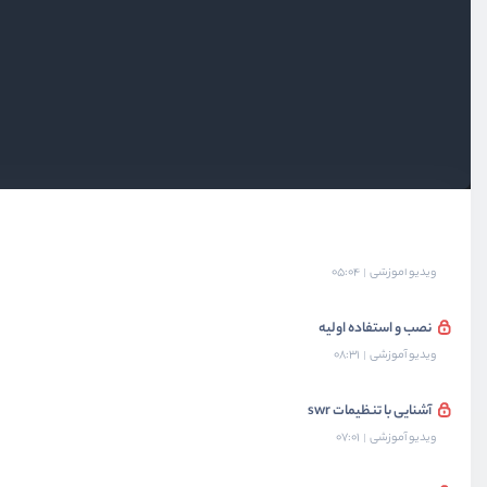
بخش چهارم
چند زبان کردن پروژه‌ها
بخش پنجم
کتابخانه Headless Ui
بخش ششم
کتابخانه Styled Components
بخش هفتم
کتابخانه SWR
آشنایی با swr
ویدیو آموزشی
05:04
نصب و استفاده اولیه
ویدیو آموزشی
08:31
آشنایی با تنظیمات swr
ویدیو آموزشی
07:01