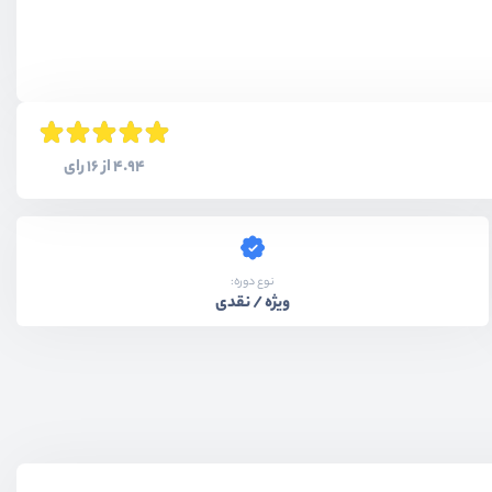
4.94 از 16 رای
نوع دوره:
ویژه / نقدی