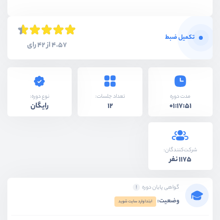
تکمیل ضبط
4.57 از 42 رای
نوع دوره:
مدت دوره
تعداد جلسات:
رایگان
12
01:17:51
شرکت‌کنندگان:
1175 نفر
گواهی پایان دوره
وضعیت:
ابتدا وارد سایت شوید