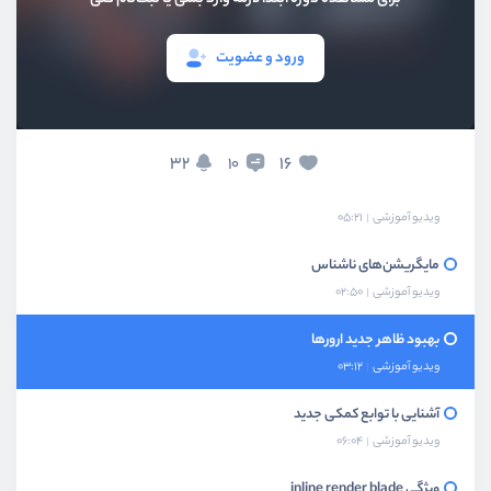
ورود و عضویت
معرفی دوره
ویدیو آموزشی
02:14
32
16
10
نصب لاراول 9 در حالت توسعه
ویدیو آموزشی
05:21
مایگریشن‌های ناشناس
ویدیو آموزشی
02:50
بهبود ظاهر جدید ارورها
ویدیو آموزشی
03:12
آشنایی با توابع کمکی جدید
ویدیو آموزشی
06:04
ویژگی inline render blade