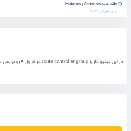
حالت جدید Accessors و Mutators
ویدیو آموزشی
11:57
در این ویدیو کار با route controller group در لاراول 9 رو بررسی میکنم. ویژگی کاربردی که میتونه از تکرار تعریف روت ها کم کنه و باعث خوانای بهتر کدها شود.