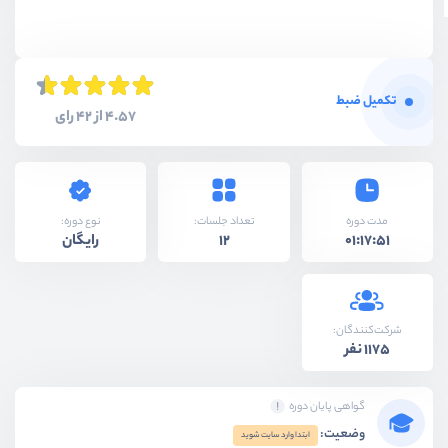
تکمیل ضبط
4.57 از 42 رای
نوع دوره:
مدت دوره
تعداد جلسات:
رایگان
12
01:17:51
شرکت‌کنندگان:
1175 نفر
گواهی پایان دوره
وضعیت:
ابتدا وارد سایت شوید