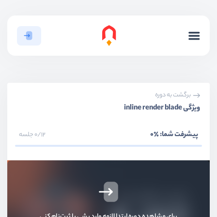
برگشت به دوره
ویژگی inline render blade
پیشرفت شما:
٪0
0/12 جلسه
برای مشاهده دوره ابتدا لازمه وارد بشی یا ثبت‌نام کنی