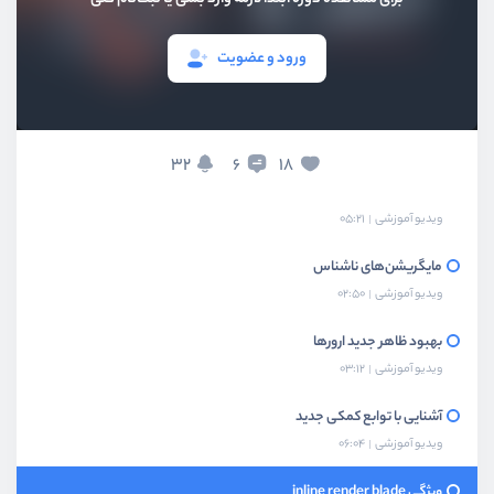
ورود و عضویت
معرفی دوره
ویدیو آموزشی
02:14
32
18
6
نصب لاراول 9 در حالت توسعه
ویدیو آموزشی
05:21
مایگریشن‌های ناشناس
ویدیو آموزشی
02:50
بهبود ظاهر جدید ارورها
ویدیو آموزشی
03:12
آشنایی با توابع کمکی جدید
ویدیو آموزشی
06:04
ویژگی inline render blade