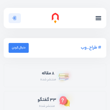
طراح_وب
دنبال کردن
8 مقاله
منتشر شده
33 گفتگو
منتشر شده