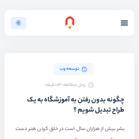
توسعه وب
ﺯﻣﺎﻥ ﻣﻄﺎﻟﻌﻪ: 13 دقیقه
چگونه بدون رفتن به آموزشگاه به یک
طراح تبدیل شویم ؟
بشر بیش از هزاران سال است در خلق کردن هنر دست