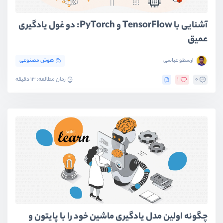
آشنایی با TensorFlow و PyTorch: دو غول یادگیری
عمیق
ارسطو عباسی
هوش مصنوعی
0
1
زمان مطالعه: 13 دقیقه
چگونه اولین مدل یادگیری ماشین خود را با پایتون و