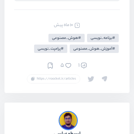
10 ماه پیش
برنامه_نویسی
هوش_مصنوعی
آموزش_هوش_مصنوعی
پرامپت_نویسی
5
1