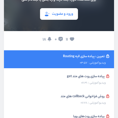
بخش اول
معرفی
ورود و عضویت
بخش دوم
ساختار فریمورک
18
11
0
بخش سوم
ساخت لایه Route
تمرین : پیاده سازی لایه Routing
ویدیو آموزشی
03:57
پیاده سازی روت های متد get
ویدیو آموزشی
06:31
روش فراخوانی callback های متد
ویدیو آموزشی
07:28
پیاده سازی روت‌های پویا