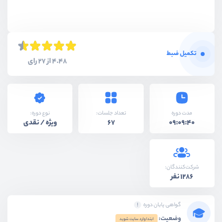
بخش هفتم
پیاده‌سازی لایه model
بخش هشتم
پروژه ورود و عضویت
تکمیل ضبط
4.48 از 27 رای
نوع دوره:
مدت دوره
تعداد جلسات:
ویژه / نقدی
67
09:09:40
شرکت‌کنندگان:
1286 نفر
گواهی پایان دوره
وضعیت:
ابتدا وارد سایت شوید