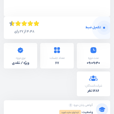
تکمیل ضبط
4.48 از 27 رای
نوع دوره:
مدت دوره
تعداد جلسات:
ویژه / نقدی
67
09:09:40
شرکت‌کنندگان:
1286 نفر
گواهی پایان دوره
وضعیت:
ابتدا وارد سایت شوید