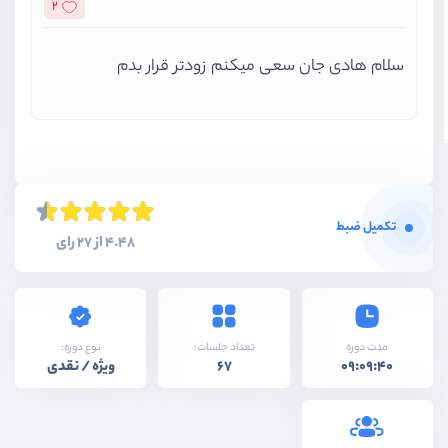
2
سلام هادی جان سعی میکنم زودتر قرار بدم
تکمیل ضبط
4.48 از 27 رای
نوع دوره:
مدت دوره
تعداد جلسات:
ویژه / نقدی
67
09:09:40