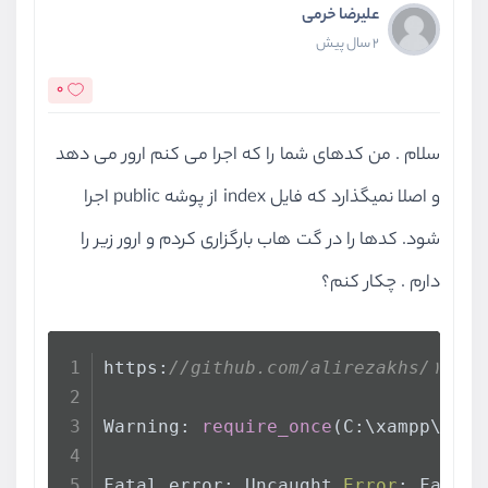
علیرضا خرمی
2 سال پیش
0
سلام . من کدهای شما را که اجرا می کنم ارور می دهد
و اصلا نمیگذارد که فایل index از پوشه public اجرا
شود. کدها را در گت هاب بارگزاری کردم و ارور زیر را
دارم . چکار کنم؟
https:
//github.com/alirezakhs/۱۴۰۲۱
Warning: 
require_once
(C:\xampp\htdo
Fatal error: Uncaught 
Error
: Failed