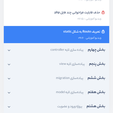
حذف قابلیت فراخوانی چند فایل php
ویدیو آموزشی
07:15
تعریف Route به شکل static
ویدیو آموزشی
09:16
بخش چهارم
پیاده سازی لایه controller
بخش پنجم
پیاده‌سازی لایه view
بخش ششم
پیاده‌سازی migration
بخش هفتم
پیاده‌سازی لایه model
بخش هشتم
پروژه ورود و عضویت